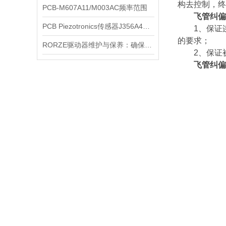
构去控制，终
PCB-M607A11/M003AC频率范围
飞管纠偏
PCB Piezotronics传感器J356A43/350C03性能测评
1、保证连
的要求；
RORZE驱动器维护与保养：确保长期稳定运行的关键
2、保证被
飞管纠偏