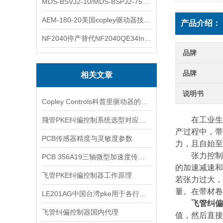
MDS-BSVJ2-10/MDS-BSPJ2-75三菱主轴驱动器查库存
AEM-180-20美国copley驱动器技术多功能分析
产品介绍：
NF2040停产替代NF2040QE34Inspired Energy电池安捷伦专业参数
品牌
品牌
相关文章
说明书
Copley Controls科普里驱动器的主要类型
在工业生产
飛管PKE纠偏控制系统选型对应型号资料
产过程中，带
PCB传感器精度与灵敏度参数
力，且自始至
张力控制是
PCB 356A19三轴微型加速度传感器
的加速减速和
飞管PKE纠偏控制器工作原理
若张力过大，
量。在带材卷
LE201AG中国台湾pke用于各行各业
飞管纠
飞管纠偏控制器国内代理
值，然后直接