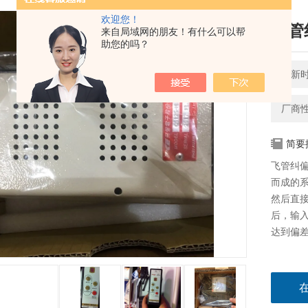
欢迎您！
飞管
来自局域网的朋友！有什么可以帮
助您的吗？
更新时间
厂商
简要
飞管纠
而成的
然后直
后，输入
达到偏