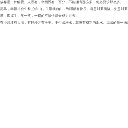
放弃是一种解脱。人没有，幸福没有一百分，不能拥有那么多，何必要求那么多。
简单，幸福才会生长;心自由，生活就自由，到哪都有快乐。得意时要看淡，失意时
度，挥挥手，笑一笑，一切的不愉快都会成为过去。
有小川才有大海，有硅步才有千里。不付出汗水，就没有成功的泪水。流出的每一滴