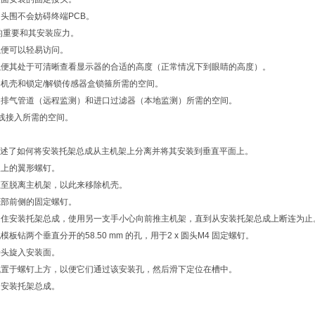
的头围不会妨碍终端PCB。
缆的重要和其安装应力。
器以便可以轻易访问。
器以便其处于可清晰查看显示器的合适的高度（正常情况下到眼睛的高度）。
测器机壳和锁定/解锁传感器盒锁箍所需的空间。
口和排气管道（远程监测）和进口过滤器（本地监测）所需的空间。
电线接入所需的空间。
述了如何将安装托架总成从主机架上分离并将其安装到垂直平面上。
板上的翼形螺钉。
推直至脱离主机架，以此来移除机壳。
架底部前侧的固定螺钉。
固定住安装托架总成，使用另一支手小心向前推主机架，直到从安装托架总成上断连为止
模板钻两个垂直分开的58.50 mm 的孔，用于2 x 圆头M4 固定螺钉。
接头旋入安装面。
总成置于螺钉上方，以便它们通过该安装孔，然后滑下定位在槽中。
定安装托架总成。