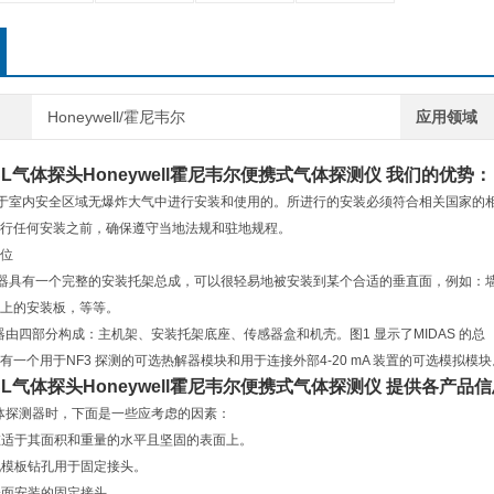
Honeywell/霍尼韦尔
应用领域
HCL气体探头
Honeywell霍尼韦尔便携式气体探测仪
我们的优势：
计用于室内安全区域无爆炸大气中进行安装和使用的。所进行的安装必须符合相关国家的
行任何安装之前，确保遵守当地法规和驻地规程。
位
探测器具有一个完整的安装托架总成，可以很轻易地被安装到某个合适的垂直面，例如：
上的安装板，等等。
测器由四部分构成：主机架、安装托架底座、传感器盒和机壳。图1 显示了MIDAS 的总
一个用于NF3 探测的可选热解器模块和用于连接外部4-20 mA 装置的可选模拟模块
HCL气体探头
Honeywell霍尼韦尔便携式气体探测仪
提供各产品信
 气体探测器时，下面是一些应考虑的因素：
装在适于其面积和重量的水平且坚固的表面上。
钻孔模板钻孔用于固定接头。
选表面安装的固定接头。