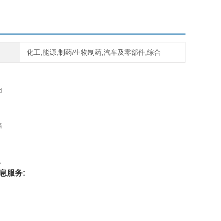
化工,能源,制药/生物制药,汽车及零部件,综合
相
墙
。
息服务: