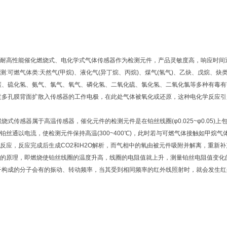
耐高性能催化燃烧式、电化学式气体传感器作为检测元件，产品灵敏度高，响应时间
测:可燃气体类:天然气(甲烷)、液化气(异丁烷、丙烷)、煤气(氢气)、乙炔、戊烷、
碳、硫化氢、氨气、氯气、氧气、磷化氢、二氧化硫、氯化氢、二氧化氯等多种有毒有
过多孔膜背面扩散入传感器的工作电极，在此处气体被氧化或还原，这种电化学反应
燃烧式传感器属于高温传感器，催化元件的检测元件是在铂丝线圈(φ0.025~φ0.0
铂丝通以电流，使检测元件保持高温(300~400℃)，此时若与可燃气体接触如甲
反应，反应完成后生成CO2和H2O解析，而气相中的氧由被元件吸附并解离，重新
的原理，即燃烧使铂丝线圈的温度升高，线圈的电阻值就上升，测量铂丝电阻值变化
子构成的分子会有的振动、转动频率，当其受到相同频率的红外线照射时，就会发生