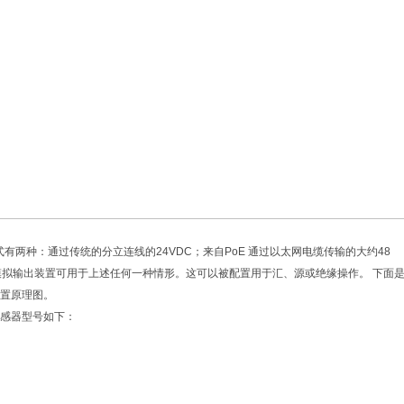
方式有两种：通过传统的分立连线的24VDC；来自PoE 通过以太网电缆传输的大约48
 mA 模拟输出装置可用于上述任何一种情形。这可以被配置用于汇、源或绝缘操作。 下面
置原理图。
感器型号如下：