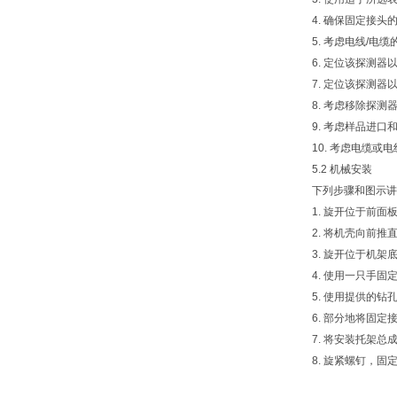
4. 确保固定接头
5. 考虑电线/电
6. 定位该探测
7. 定位该探测
8. 考虑移除探
9. 考虑样品进
10. 考虑电缆或
5.2 机械安装
下列步骤和图示讲
1. 旋开位于前面
2. 将机壳向前
3. 旋开位于机
4. 使用一只手
5. 使用提供的钻孔
6. 部分地将固定
7. 将安装托架
8. 旋紧螺钉，固