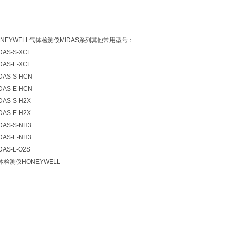
SHONEYWELL气体检测仪MIDAS系列其他常用型号：
DAS-S-XCF
DAS-E-XCF
DAS-S-HCN
DAS-E-HCN
DAS-S-H2X
DAS-E-H2X
DAS-S-NH3
DAS-E-NH3
DAS-L-O2S
气体检测仪HONEYWELL