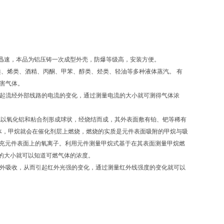
迅速，本品为铝压铸一次成型外壳，防爆等级高，安装方便。
炔类、烯类、酒精、丙酮、甲苯、醇类、烃类、轻油等多种液体蒸汽。 有
害气体。
引起流经外部线路的电流的变化，通过测量电流的大小就可测得气体浓
5)上包以氧化铝和粘合剂形成球状，经烧结而成，其外表面敷有铂、钯等稀有
烷气体，甲烷就会在催化剂层上燃烧，燃烧的实质是元件表面吸附的甲烷与吸
补充元件表面上的氧离子。利用元件测量甲烷式基于在其表面测量甲烷燃
的大小就可以知道可燃气体的浓度。
红外吸收，从而引起红外光强的变化，通过测量红外线强度的变化就可以