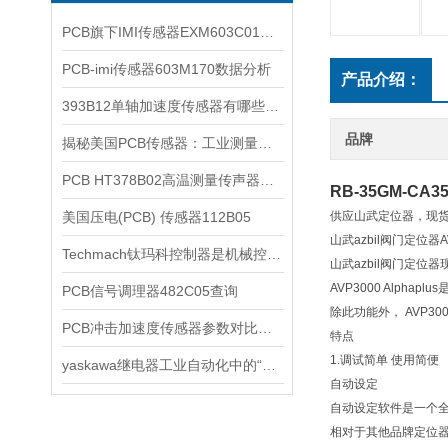
PCB旗下IMI传感器EXM603C01参数详情
PCB-imi传感器603M170数据分析
产品介绍：
393B12单轴加速度传感器有哪些参数
品牌
揭秘美国PCB传感器：工业测量的全能王
PCB HT378B02高温测量传声器系统的详细介绍
RB-35GM-CA35
美国压电(PCB) 传感器112B05
供应山武定位器，现
山武azbil阀门定位
Techmach钛玛科控制器是机械控制的新选择
山武azbil阀门定位器现货
AVP3000 Alph
PCB信号调理器482C05查询
除此功能外， AVP3
PCB冲击加速度传感器参数对比M350C24/M350C23
特点
1.调试简单 使用简便
yaskawa继电器工业自动化中的“无声守护者”
自动设定
自动设定软件是一个
相对于其他品牌定位器