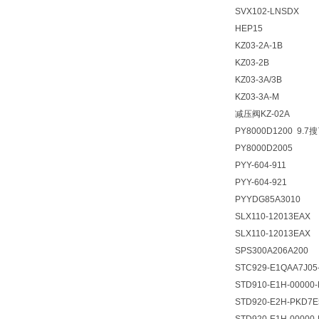
SVX102-LNSDX
HEP15
KZ03-2A-1B
KZ03-2B
KZ03-3A/3B
KZ03-3A-M
减压阀KZ-02A
PY8000D1200 9.7
PY8000D2005
PYY-604-911
PYY-604-921
PYYDG85A3010
SLX110-12013EAX
SLX110-12013EAX
SPS300A206A200
STC929-E1QAA7J0
STD910-E1H-00000
STD920-E2H-PKD7E