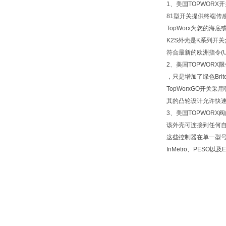
1、美国TOPWORX
81型开关提供终端传感
TopWorx为您的
K2S外壳是K系列开
符合最新的欧洲指令(U
2、美国TOPWOR
，只是增加了绿色Brit
TopWorxGO开
其的凸轮设计允许快速
3、美国TOPWORX
该外壳可连接到任何
这些控制器在单一型号中
InMetro、PESO以