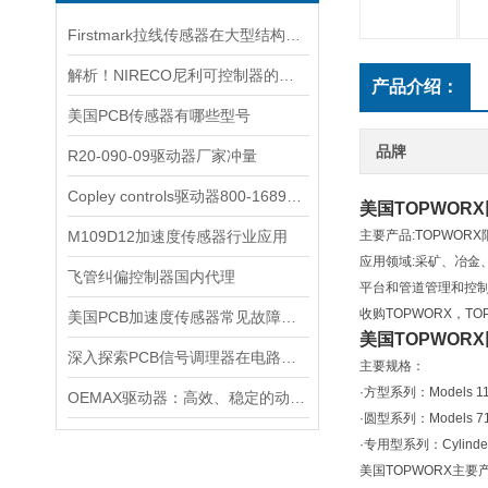
Firstmark拉线传感器在大型结构位移监测中的高精度应用
解析！NIRECO尼利可控制器的工作原理
产品介绍：
美国PCB传感器有哪些型号
品牌
R20-090-09驱动器厂家冲量
Copley controls驱动器800-1689简单介绍
美国TOPWOR
M109D12加速度传感器行业应用
主要产品:TOPWO
应用领域:采矿、冶金
飞管纠偏控制器国内代理
平台和管道管理和控制
收购TOPWORX，T
美国PCB加速度传感器常见故障问题及解决方案
美国TOPWOR
深入探索PCB信号调理器在电路设计中的关键作用
主要规格：
·方型系列：Models 11-
OEMAX驱动器：高效、稳定的动力之源
·圆型系列：Models 71-
·专用型系列：Cylinder、
美国TOPWORX主要