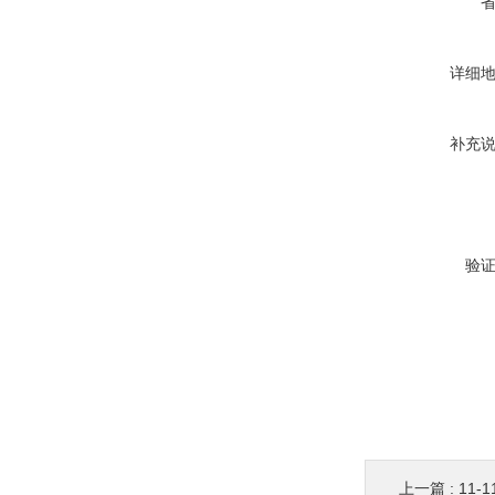
详细
补充
验
上一篇 :
11-