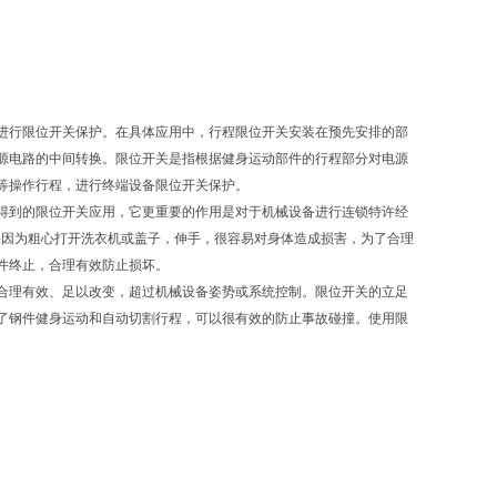
进行限位开关保护。在具体应用中，行程限位开关安装在预先安排的部
源电路的中间转换。限位开关是指根据健身运动部件的行程部分对电源
等操作行程，进行终端设备限位开关保护。
得到的限位开关应用，它更重要的作用是对于机械设备进行连锁特许经
果因为粗心打开洗衣机或盖子，伸手，很容易对身体造成损害，为了合理
件终止，合理有效防止损坏。
合理有效、足以改变，超过机械设备姿势或系统控制。限位开关的立足
了钢件健身运动和自动切割行程，可以很有效的防止事故碰撞。使用限