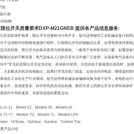
X气缸
X执行器
RX控制阀
rx限位开关质量要求
DXP-M21GNEB
提供各产品信息服务:
它的实际保护效果，限位开关也被称为行程开关，较为适用操控工业机械设备行程和
分子运动部件控制模块碰撞行程时，行程限位开关的接触点位置，合理有效保持着电
适当的转换，限位开关的基本原理与按钮相似。一般用于各种彩色铝门窗、起重设备
随着社会的不断发展，电气设备在人们的日常生活中被广泛使用，在很多电气设备中
活中*常见的是限位开关在洗衣机、收录机中使用。当洗衣机干燥速度比很高时，如
，大多数洗衣机安装电触点，如果打开洗衣机门或盖，会自动关掉电源，驱使旋转部
表现在工业化生产行业领域，较为适用将机械设备偏移转换为电子信号，使电机运行
备合作，形成更复杂、科学研究的自动化机械。数控车床上的限位开关合理有效操作
需部件中间的速度，并获得连续的重复运动。
11-21、Model 31、Models 35、Models 81
71-77、Models 7G、Models 7L、Models LPS
er、HiTemp、SubSea、Nuclear、Turbine Trip
主要产品介绍