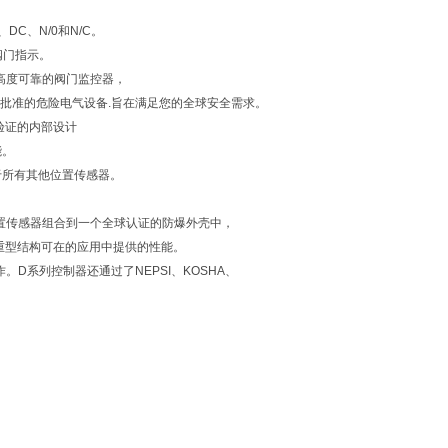
DC、N/0和N/C。
阀门指示。
款高度可靠的阀门监控器，
用于经批准的危险电气设备.旨在满足您的全球安全需求。
验证的内部设计
能。
于所有其他位置传感器。
和位置传感器组合到一个全球认证的防爆外壳中，
重型结构可在的应用中提供的性能。
。D系列控制器还通过了NEPSI、KOSHA、