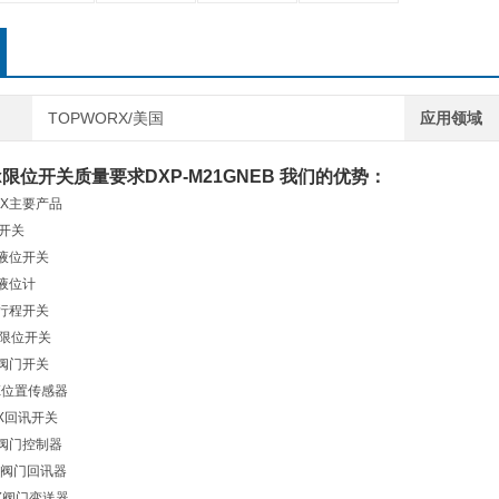
TOPWORX/美国
应用领域
rx限位开关质量要求
DXP-M21GNEB
我们的优势：
RX主要产品
X开关
X液位开关
X液位计
X行程开关
X限位开关
X阀门开关
X位置传感器
RX回讯开关
X阀门控制器
RX阀门回讯器
RX阀门变送器