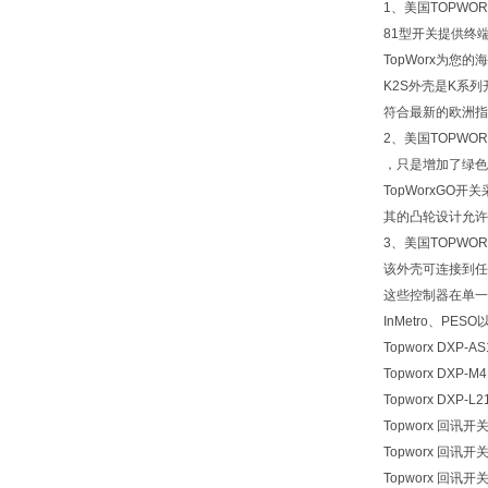
1、美国TOPWO
81型开关提供终端
TopWorx为
K2S外壳是K系
符合最新的欧洲指令
2、美国TOPW
，只是增加了绿色B
TopWorxG
其的凸轮设计允许
3、美国TOPWO
该外壳可连接到任
这些控制器在单一
InMetro、PES
Topworx DXP-A
Topworx DXP-M
Topworx DXP-L
Topworx 回讯开关 
Topworx 回讯开关 
Topworx 回讯开关 