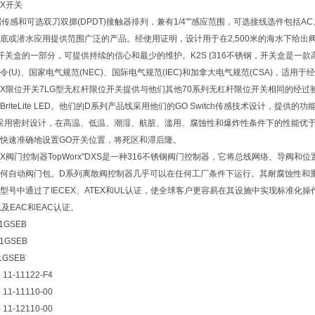
RX开关
传感和可选双刀双掷(DPDT)接触器排列，兼有1/4""感应范围，可选接线选件包括AC、
您的海底或潜水应用提供范围广泛的产品。经使用证明，设计用于在2,500米的海水下给出
列开关盒的一部分，可提供持续的信心和最少的维护。K2S (316不锈钢，开关盒是一
(U)、国家电气规范(NEC)、国际电气规范(IEC)和加拿大电气规范(CSA)，适
ORX限位开关7LG型无杠杆限位开关提供与他们其他70系列无杠杆限位开关相同的经过
riteLite LED。他们的D系列产品线采用他们的GO Switch传感技术设计，提供的功
O开关采用密封设计，在高温、低温、潮湿、航脏、滥用、腐蚀性和爆炸性条件下的性能优
快速准确地设置GO开关位置，将死区和滞后隆。
RX阀门控制器TopWorx"DXS是一种316不锈钢阀门控制器，它将总线网络、导阀
何自动阀门包。D系列离散阀控制器几乎可以在任何工厂条件下运行。其耐腐蚀性和
型号中通过了IECEX、ATEX和UL认证，使全球客户更容易在其设施中实现标准化操作
O以及EAC和EAC认证。
S1GSEB
41GSEB
21GSEB
11-11122-F4
11-11110-00
11-12110-00