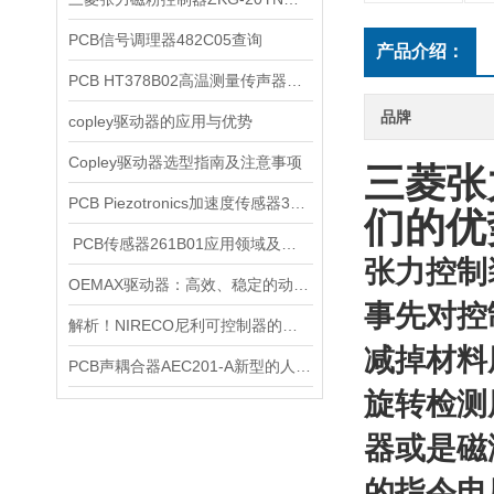
PCB信号调理器482C05查询
产品介绍：
PCB HT378B02高温测量传声器系统的详细介绍
品牌
copley驱动器的应用与优势
Copley驱动器选型指南及注意事项
三菱张
PCB Piezotronics加速度传感器353B04详细信息
们的优
​ PCB传感器261B01应用领域及其优势
张力控制
OEMAX驱动器：高效、稳定的动力之源
事先对控
解析！NIRECO尼利可控制器的工作原理
减掉材料
PCB声耦合器AEC201-A新型的人工耳
旋转检测
器或是磁
的指令电