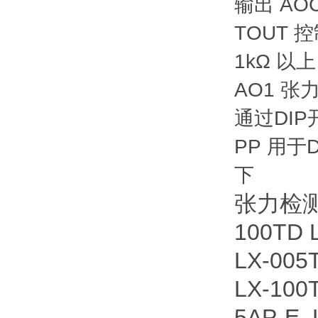
输出 A
TOUT
1kΩ 以上
AO1 张
通过DI
PP 用于
下
张力检测器
100TD 
LX-005
LX-100
5AP-