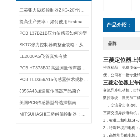
三菱张力磁粉控制器ZKG-20YN参数及要求
提高生产效率：如何使用Firstmark拉线传感器进行自动化控制
产品介绍：
PCB 137B21B压力传感器如何选型
品牌
SKTC张力控制器调整全攻略：从基础设定到PID微调
LE2000AG飞管真实有效
三菱定位器上
PCB HT378B02高温测量传声器系统的详细介绍
推荐精品，免费质保
便，公司有一批专业
PCB ​TLD356A15传感器技术规格与特点
三菱定位器上海
交流异步电动机，齿轮
J356A43加速度传感器产品简介
数控系统，激光加工
美国PCB传感器型号选择指南
一，交流异步电动机
三菱交流异步电动机
MITSUHASHI三桥纠偏控制器：精准纠偏的可靠之选
1，标准三相电机SF-JR/SF
2，特殊环境用电机：屋外型
3，高性能节能电机。 *