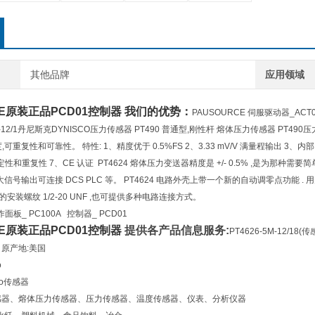
其他品牌
应用领域
CE原装正品
PCD01控制器
我们的优势：
PAUSOURCE
伺服驱动器_ACT0
MPA-12/1丹尼斯克DYNISCO压力传感器 PT490 普通型,刚性杆 熔体压力传感器 
重复性和可靠性。 特性: 1、精度优于 0.5%FS 2、3.33 mV/V 满量程输出 3、内部 80% 校
性和重复性 7、CE 认证 PT4624 熔体压力变送器精度是 +/- 0.5% ,是为那种
mA 放大信号输出可连接 DCS PLC 等。 PT4624 电路外壳上带一个新的自动调零
准的安装螺纹 1/2-20 UNF ,也可提供多种电路连接方式。
操作面板_ PC100A 控制器_ PCD01
CE原装正品
PCD01控制器
提供各产品信息服务:
PT4626-5M-12/18(传
息 原产地:美国
o
co传感器
: 传感器、熔体压力传感器、压力传感器、温度传感器、仪表、分析仪器