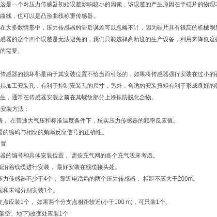
这是一个对压力传感器初始误差影响较小的因素，该误差的产生原因在于硅片的物理
曲线，也可以是凸形曲线称重传感器。
在大多数情形中，压力传感器的滞后误差可以忽略不计，因为硅片具有很高的机械刚
感器的这个四个误差是无法避免的，我们只能选择高精度的生产设备，利用来降低这
的需要。
传感器的损坏都是由于其安装位置不恰当而引起的，如果将传感器强行安装在过小的
具加工安装孔，有利于控制安装孔的尺寸，另外，合适的安装扭矩有利于形成良好的
生，通常在传感器安装之前在其螺纹部分上涂抹防脱化合物。
确安装方法：
的仪表， 在普通大气压和标准温度条件下，核实压力传感器的频率反应值。
传感器的编码与相应的频率反应信号的正确性。
位置
器的编号和具体安装位置， 需按充气网的各个充气段来考虑。
器必须沿着线缆进行安装， 最好安装在线缆接头处。
设压力传感器不少于4个， 靠近电话局的两个压力传感器， 相距不应大干200m。
始端和末端分别安装1个。
分支点应装1个， 如果两个分支点相距较近(小于100 m)，可只装1个。
式(架空、地下)改变处应装1个