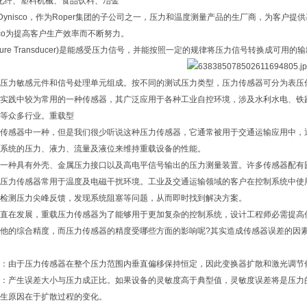
、化纤、塑料机械、食品饮料、冶金
司简介Dynisco，作为Roper集团的子公司之一，压力和温度测量产品的生厂商，为
sco为提高客户生产效率而不断努力。
ssure Transducer)是能感受压力信号，并能按照一定的规律将压力信号转换成可
压力敏感元件和信号处理单元组成。按不同的测试压力类型，压力传感器可分为表压
实践中较为常用的一种传感器，其广泛应用于各种工业自控环境，涉及水利水电、铁
等众多行业。重载型
传感器中一种，但是我们很少听说这种压力传感器，它通常被用于交通运输应用中，
系统的压力、液力、流量及液位来维持重载设备的性能。
一种具有外壳、金属压力接口以及高电平信号输出的压力测量装置。许多传感器配有
压力传感器常用于温度及电磁干扰环境。工业及交通运输领域的客户在控制系统中使
检测压力尖峰反馈，发现系统阻塞等问题，从而即时找到解决方案。
直在发展，重载压力传感器为了能够用于更加复杂的控制系统，设计工程师必需提高
他的综合精度，而压力传感器的精度受哪些方面的影响呢?其实造成传感器误差的因
：由于压力传感器在整个压力范围内垂直偏移保持恒定，因此变换器扩散和激光调节
：产生误差大小与压力成正比。如果设备的灵敏度高于典型值，灵敏度误差将是压力
生原因在于扩散过程的变化。