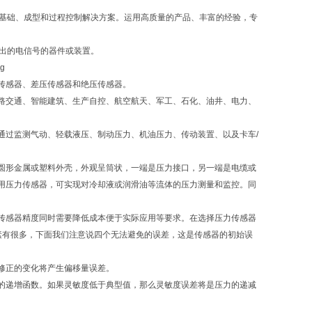
客户提供基础、成型和过程控制解决方案。运用高质量的产品、丰富的经验，专
用的输出的电信号的器件或装置。
传感器、差压传感器和绝压传感器。
路交通、智能建筑、生产自控、航空航天、军工、石化、油井、电力、
通过监测气动、轻载液压、制动压力、机油压力、传动装置、以及卡车/
圆形金属或塑料外壳，外观呈筒状，一端是压力接口，另一端是电缆或
用压力传感器，可实现对冷却液或润滑油等流体的压力测量和监控。同
传感器精度同时需要降低成本便于实际应用等要求。在选择压力传感器
素有很多，下面我们注意说四个无法避免的误差，这是传感器的初始误
修正的变化将产生偏移量误差。
的递增函数。如果灵敏度低于典型值，那么灵敏度误差将是压力的递减