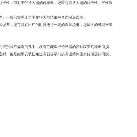
非线性，但对于带放大器的传感器，还应包括放大器的非线性。线性误
度。一般只需在压力变化很大的情形中考虑滞后误差。
些误差，还可以在出厂的时候进行一定的误差校准，尽最大的可能来降
孔或形状不规则的孔中，就有可能造成传感器的震动膜受到冲击而损
密封，但是如果安装扭矩过高就容易引起高温熔体压力传感器的滑脱，