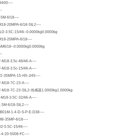
400----
-
5M-6/18----
18-20MPA-6/18-SIL2----
/2-3.5C-15/46--0.0000kg0.0000kg
18-20MPA-6/18----
M6/18--0.0000kg0.0000kg
--
M18-3.5c-46/46-A----
M18-3.5c-15/46-A----
2-35MPA-15-/45-J/45----
M18-7C-23-A----
-M18-7C-23-SIL2-传感器1.0000kg1.0000kg
M18-3.5C-32/46-A----
5M-6/18-SIL2----
B01M-1-4-D-S-P-E-D38----
8-35MP-6/18----
2-5.5C-15/46----
4-20-5008-FC----