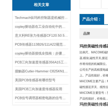
相关文章
Techmach钛玛科控制器是机械控制的新选择
产品介绍：
copley驱动器在工业自动化中的应用实例解析
品牌
意大利RE张力传感器CF120.50.52 2RS.MV HT耐腐蚀
PCB传感器113B26/111A22规范使用
玛控美磁性传感
比例尺、MACOME磁
copley驱动器接线全指南：步骤详解与注意事项
器,模块,磁性开关,
PCB三向加速度传感器356A15工作原理
作将传统的机械限位。
公司生产的高精度电
接触器Cutler-Hammer C825KN10规格详情
上。产品性能好，价
美国PCB传感器有哪些型号
MACOME主要产品：
磁性接近开关、线性
美国PCB三向加速度传感器应用
MACOME主要型号
PCB信号调理器精密电路的信号翻译官
产品性能好，价格低
玛控美磁性传感