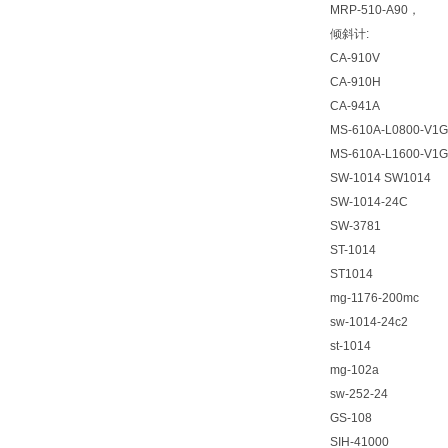
MRP-510-A90，
倾斜计:
CA-910V
CA-910H
CA-941A
MS-610A-L0800-V1
MS-610A-L1600-V1
SW-1014 SW1014
SW-1014-24C
SW-3781
ST-1014
ST1014
mg-1176-200mc
sw-1014-24c2
st-1014
mg-102a
sw-252-24
GS-108
SIH-41000