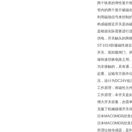
两个铁质的弹性簧片
管内的两个簧片被磁
利用磁场信号来控制
构成磁接近开关是由
是根据实际需要进行
供电，开关触头的两
ST-1014防爆磁
开关、装卸载闸门、
做快速切换电路之用
为非接触的，具有通
起重、运输等方面作
压，设计为DC24V
工作原理：将磁性元件
工作原理：本开关是
增大开关容量，勿需单
克服了机械碰撞开关
日本MACOME码控
日本MACOME码控美
所谓位移传感器，是