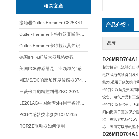
相关文章
接触器Cutler-Hammer C825KN10规格详情
产品介绍：
Cutler-Hammer卡特拉汉莫断路器型号
品牌
Cutler-Hammer卡特拉汉莫知识普及
德国IPF光纤放大器规格参数
D26MRD704A1
超过额定电流就会自
美国PCB传感器是工业领域的“感知先锋”
电路或电气设备引发生
MEMS/DC响应加速度传感器3741系列选购指南
能力,适用于频繁操作
卡特拉-汉莫是美国跨国集团
三菱张力磁粉控制器ZKG-20YN参数及要求
设备、电气产品和工业
LE201AG中国台湾pke用于各行各业
卡特拉-汉莫公司。从
间内提供了更的保护
​PCB传感器技术参数102M205
准，在额定电压415
RORZE驱动器如何使用
器，因而可以节约整
D26MRD704A1