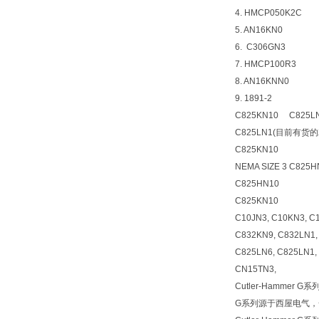
4. HMCP050K2C
5. AN16KN0
6. C306GN3
7. HMCP100R3
8. AN16KNN0
9. 1891-2
C825KN10 C825L
C825LN1(目前有货的
C825KN10
NEMA SIZE 3 C825H
C825HN10
C825KN10
C10JN3, C10KN3, C
C832KN9, C832LN1,
C825LN6, C825LN1,
CN15TN3,
Cutler-Hammer 
G系列源于西屋电气，一