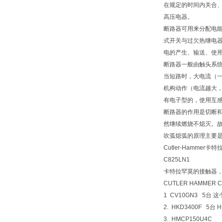
在规定的时间内关合
高压电器。
断路器可用来分配电
式开关与过欠热继电
电的产生、输送、使
断路器一般由触头系
当短路时，大电流（一
机构动作（电流越大
有电子型的，使用互
断路器的作用是切断和
然继续燃烧不熄灭。
吹弧熄弧的原理主要
Cutler-Hammer卡
C825LN1
卡特拉罕莫的接触器，型
CUTLER HAMMER C
1 CV10GN3 5台 
2. HKD3400F 5台 
3. HMCP150U4C