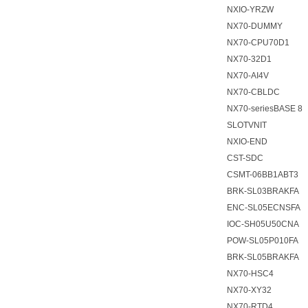
NXIO-YRZW
NX70-DUMMY
NX70-CPU70D1
NX70-32D1
NX70-AI4V
NX70-CBLDC
NX70-seriesBASE 8
SLOTVNIT
NXIO-END
CST-SDC
CSMT-06BB1ABT3
BRK-SL03BRAKFA
ENC-SL05ECNSFA
IOC-SH05U50CNA
POW-SL05P010FA
BRK-SL05BRAKFA
NX70-HSC4
NX70-XY32
NX70-RTD4