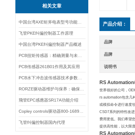
相关文章
中国台湾AXE钜斧电表型号功能介绍
产品介绍：
飞管PKE纠偏控制器工作原理
品牌
中国台湾PKE纠偏控制器产品概述
品牌
PCB扭矩传感器：精确测量与未来工业自动化的关键
PCB传感器261B01作用及其应用
说明书
PCB水下冲击波传感器技术参数介绍
RS Automatio
RORZE驱动器维护与保养：确保长期稳定运行的关键
世界很好的公司，OEM
rs automati
飛管EPC感應器SR17A功能介绍
或模拟命令进行速度!扭
Copley controls驱动器800-1689简单介绍
CSD7系列的特性改
费用更低。我们希望您
飞管纠偏控制器国内代理
提供高性能，以大限
RS Automatio