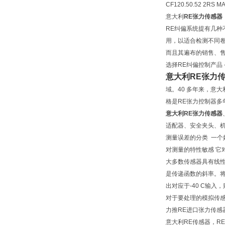
CF120.50.52 2RS M
意大利
RE张力传感器
RE纠偏系统提有几种
用，以适合检测不同卷
而且其遍布的销售、
选择RE纠偏控制产品
意大利RE张力
域。40 多年来，意
格是RE张力控制器多
意大利
RE张力传感器
适配器、安全夹头、
测量误差的分类 一个
对测量的特性敏感 它
大多数传感器具有线性
是传递函数的斜率。将
出对应于-40 C输入
对于要处理的模拟传
力推RE进口张力传感器C
意大利RE传感器，R