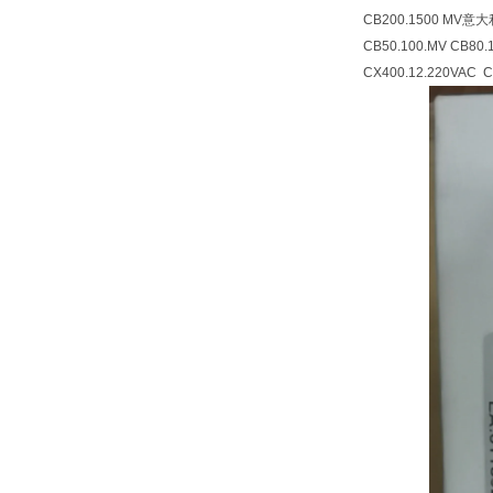
CB200.1500 MV
意大
CB50.100.MV CB80.1
CX400.12.220VAC
C