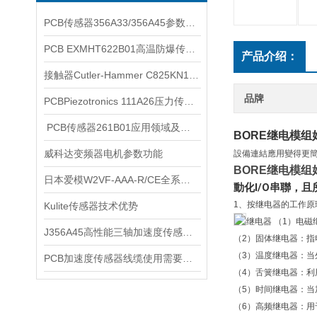
PCB传感器356A33/356A45参数性能
PCB EXMHT622B01高温防爆传感器实物参数
产品介绍：
接触器Cutler-Hammer C825KN10规格详情
品牌
PCBPiezotronics 111A26压力传感器使用范围
​ PCB传感器261B01应用领域及其优势
BORE继电模
威科达变频器电机参数功能
設備連結應用變得更
BORE继电模
日本爱模W2VF-AAA-R/CE全系列型号
動化I/O串聯，
1、按继电器的工作原
Kulite传感器技术优势
继电器 （1）电
J356A45高性能三轴加速度传感器应用范围
（2）固体继电器：
（3）温度继电器：
PCB加速度传感器线缆使用需要注意事项
（4）舌簧继电器：
（5）时间继电器：
（6）高频继电器：