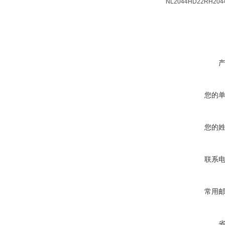
NL2044HD22
RH204
您的
您的
联系
常用