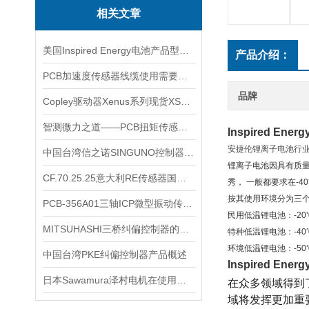
相关文章
美国Inspired Energy电池产品型号多样
产品介绍：
PCB加速度传感器线缆使用需要注意事项
品牌
Copley驱动器Xenus系列现货XSL-230-36
智测微力之道——PCB扭矩传感器如何解码工业精密之“钥”
Inspired E
安捷伦锂离子电池行业
中国台湾信之诺SINGUNO控制器在注塑机上的应用：温控精度到底怎么样
锂离子电池因具
有质
CF.70.25.25意大利RE传感器国内库存哪里有
秀， 一般都要求在-40
按
其使用环境分为三
​PCB-356A01三轴ICP微型振动传感器核心特点与技术原理
民用低温锂电池：
-2
MITSUHASHI三桥纠偏控制器的特点与优势
特种低温锂电池：-40
环境低温锂电池：-5
中国台湾PKE纠偏控制器产品概述
Inspired E
日本Sawamura泽村电机在使用中都是如何划分的呢？
在众多领域得到
域将发挥更加重