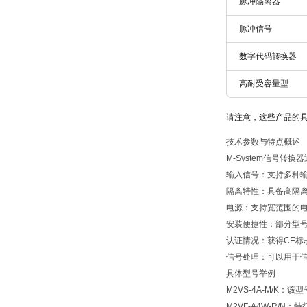
脉冲隔离器
脉冲信号
数字代码转换器
高耐受容量型
请注意，这些产品的
技术参数与特点概述
M-System信号转
输入信号：支持多种输
隔离特性：具备高隔离
电源：支持宽范围的电源输
安装便捷性：部分型
认证情况：获得CE标志和
信号处理：可以用于
具体型号举例
M2VS-4A-M/K
M2VF-A4W-R/N