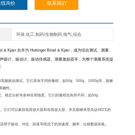
在线询价
联系我们
环保,化工,制药/生物制药,电气,综合
l & Kjær 合并为 Hottinger Brüel & Kjær，
成为综合测试、测量、
安全栅、声级计、振动计、振动传感器、测量激励器等，为整个测量系统提
能
频振动测试。它们具有不同的量程，如50g、500g、1000g等，能够
准确性。
研究、模态分析等多种应用场景。它们的量程也有所不同，如50g、
测。它们可以兼容电荷放大器和在线放大器，并且能够承受高达482℃的
。它适用于振动、冲击、跌落等情况下的加速度、频率、位移数据采集。