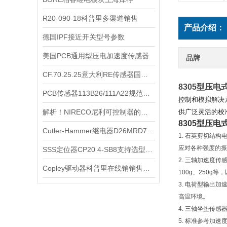
R20-090-18科普里多渠道销售
产品介绍：
德国IPF接近开关型号参数
美国PCB通用型压电加速度传感器
品牌
CF.70.25.25意大利RE传感器国内库存哪里有
8305型压
PCB传感器113B26/111A22规范使用
控制和模拟解决
供广泛灵活的校
解析！NIRECO尼利可控制器的工作原理
8305型压
Cutler-Hammer继电器D26MRD704A1技术手册
1. 石英剪切结
应对各种强度的
SSS定位器CP20 4-SB8支持选型指导
2. 三轴加速度
Copley驱动器科普里在线销销售库存齐全
100g、250g
3. 电荷型输出
高温环境。
4. 三轴坐垫传
5. 标准参考加速