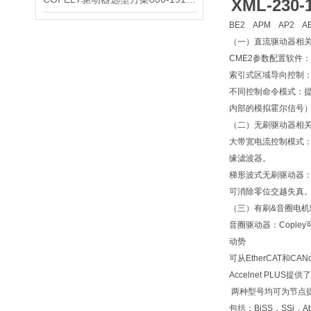
XML-23
BE2 APM AP2 A
（一）直流驱动器相
CME2参数配置软件
索引式区域导向控制：
不同控制命令模式：提
内部的模拟霍尔信号）、
（二）无刷驱动器相
大带宽电流控制模式：
缘滤波器。
梯形波式无刷驱动器：
可消除零位交越失真。
（三）有刷&音圈电机
音圈驱动器：Copl
动势
可从EtherCAT和
Accelnet PLU
两种型号均可为节点
包括：BiSS，SSi，A