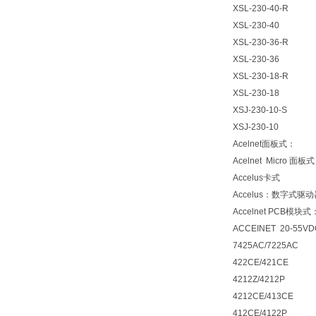
XSL-230-40-R
XSL-230-40
XSL-230-36-R
XSL-230-36
XSL-230-18-R
XSL-230-18
XSJ-230-10-S
XSJ-230-10
Acelnet面板式：
Acelnet Micro 面板
Accelus卡式
Accelus：数字式
Accelnet PCB模块式
ACCEINET 20-55VD
7425AC/7225AC
422CE/421CE
4212Z/4212P
4212CE/413CE
412CE/4122P