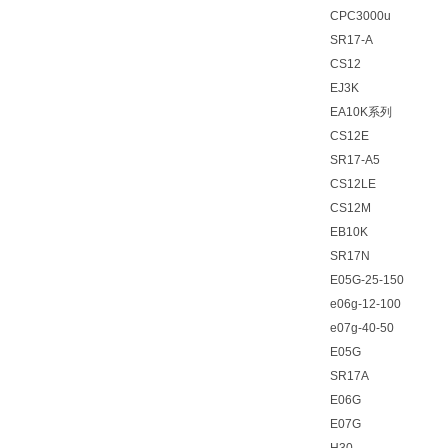
CPC3000u
SR17-A
CS12
EJ3K
EA10K系列
CS12E
SR17-A5
CS12LE
CS12M
EB10K
SR17N
E05G-25-150
e06g-12-100
e07g-40-50
E05G
SR17A
E06G
E07G