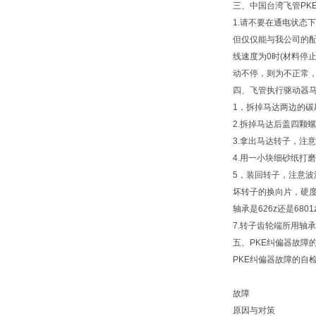
三、中国台湾飞管PK
1.请不要在通电状态
但仅仅能与我公司的配
线速度为0时(材料停
动不停，则为不正常
四、飞管执行驱动器马
1，拆掉马达两边的碳
2.拆掉马达后盖四颗
3.拿出马达转子，注
4.用一小块细砂纸打
5，装回转子，注意波
坏转子的换向片，硬度
轴承是626z还是68
7.转子齿轮端所用轴承
五、PKE纠偏器故障的
PKE纠偏器故障的自
故障
原因与对策