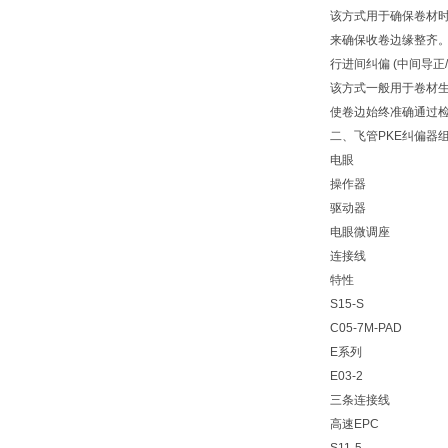
该方式用于确保卷材时
来确保收卷边缘整齐
行进间纠偏 (中间导正
该方式一般用于卷材
使卷边始终准确通过
二、飞管PKE纠偏器组
电眼
操作器
驱动器
电眼微调座
连接线
特性
S15-S
C05-7M-PAD
E系列
E03-2
三条连接线
高速EPC