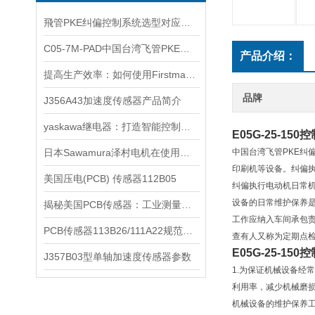
飛管PKE纠偏控制系统选型对应型号资料
C05-7M-PAD中国台湾飞管PKE以质为本
产品介绍：
提高生产效率：如何使用Firstmark拉线传感器进行自动化控制
品牌
J356A43加速度传感器产品简介
yaskawa继电器：打造智能控制系统的关键组件
E05G-25-150
日本Sawamura泽村电机在使用中都是如何划分的呢？
中国台湾飞管PKE纠
印刷机等设备。
纠偏
美国压电(PCB) 传感器112B05
纠偏执行电动机日常
设备的日常维护保养
揭秘美国PCB传感器：工业测量的全能王
工作应纳入车间承包
PCB传感器113B26/111A22规范使用
查有人又称为定期点
E05G-25-150
​J357B03型单轴加速度传感器参数
1.为保证机械设备经
利用率，减少机械磨损
机械设备的维护保养