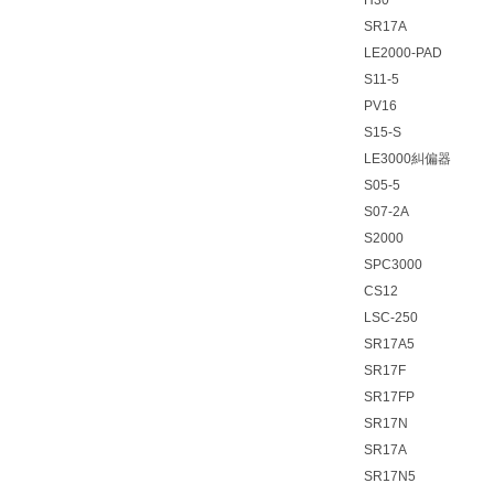
H30
SR17A
LE2000-PAD
S11-5
PV16
S15-S
LE3000糾偏器
S05-5
S07-2A
S2000
SPC3000
CS12
LSC-250
SR17A5
SR17F
SR17FP
SR17N
SR17A
SR17N5