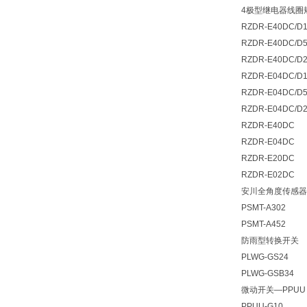
4极型继电器线圈
RZDR-E40DC/D
RZDR-E40DC/D
RZDR-E40DC/D
RZDR-E04DC/D
RZDR-E04DC/D
RZDR-E04DC/D
RZDR-E40DC
RZDR-E04DC
RZDR-E20DC
RZDR-E02DC
安川全角度传感器
PSMT-A302
PSMT-A452
防雨型转换开关
PLWG-GS24
PLWG-GSB34
微动开关—PPUU
PPUU-G10