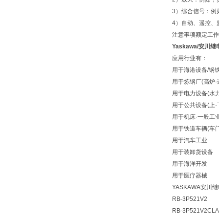
3）综合信号：例
4）自动、遥控、
注意事项额定工作
Yaskawa/安川
应用行业有：
用于海港设备/钢
用于炼钢厂(高炉·
用于电力设备(水力·
用于公共设备(上·
用于机床·一般工
用于铁道车辆(车
用于汽车工业
用于装卸货设备
用于海洋开发
用于医疗器械
YASKAWA安川
RB-3P521V2
RB-3P521V2CLA