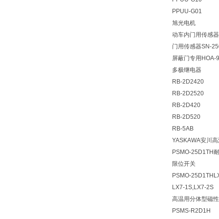
PPUU-G01
旭光电机
动车内门用传感器K
门用传感器SN-25
屏蔽门专用HOA-90
多极继电器
RB-2D2420
RB-2D2520
RB-2D420
RB-2D520
RB-5AB
YASKAWA安川
PSMO-25D1T
限位开关
PSMO-25D1THLX
LX7-1S,LX7-2S
高温用分体型磁性
PSMS-R2D1H