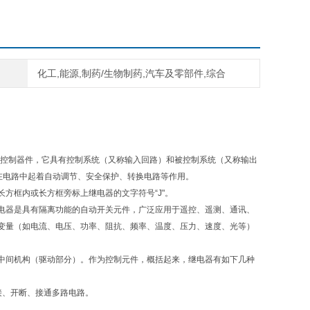
化工,能源,制药/生物制药,汽车及零部件,综合
电子控制器件，它具有控制系统（又称输入回路）和被控制系统（又称输出
在电路中起着自动调节、安全保护、转换电路等作用。
方框内或长方框旁标上继电器的文字符号“J"。
电器是具有隔离功能的自动开关元件，广泛应用于遥控、遥测、通讯、
变量（如电流、电压、功率、阻抗、频率、温度、压力、速度、光等）
中间机构（驱动部分）。作为控制元件，概括起来，继电器有如下几种
接、开断、接通多路电路。