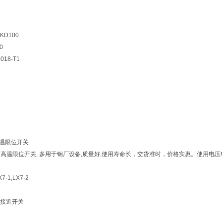
D100
0
18-T1
高温限位开关
H耐高温限位开关, 多用于钢厂设备,质量好,使用寿命长，交货准时，价格实惠。使用电压电流：AC
7-1,LX7-2
接近开关