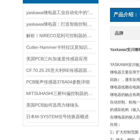
yaskawa继电器工业自动化中的“无声守护者”
产品介绍：
yaskawa继电器：打造智能控制系统的关键组件
品牌
解析！NIRECO尼利可控制器的工作原理
Cutler-Hammer卡特拉汉莫知识普及
Yaskawa/安川
美国PCB三向加速度传感器应用
YASKAWA安
CF.70.25.25意大利RE传感器国内库存哪里有
继电器主要应用于
回路），通常应用
PCB噪声传感器378A04参数详细
继电器线圈在电路
MITSUHASHI三桥纠偏控制器的特点与优势
继电器的触点有两
自动控制、机电一
美国PCB如何选用力锤锤头
的感应机构（输入
日本M-SYSTEM信号转换器概述
在继电器的输入部
作用：
1）扩大控制范围
2）放大：例如，