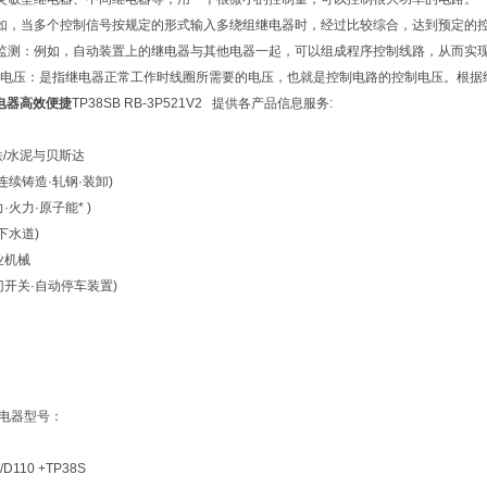
如，当多个控制信号按规定的形式输入多绕组继电器时，经过比较综合，达到预定的
监测：例如，自动装置上的继电器与其他电器一起，可以组成程序控制线路，从而实
电压：是指继电器正常工作时线圈所需要的电压，也就是控制电路的控制电压。根据
继电器高效便捷
TP38SB RB-3P521V2 提供各产品信息服务:
铁/水泥与贝斯达
连续铸造·轧钢·装卸)
火力·原子能* )
下水道)
业机械
门开关·自动停车装置)
继电器型号：
/D110 +TP38S