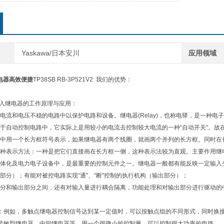
Yaskawa/日本安川
应用领域
继电器高效便捷
TP38SB RB-3P521V2 我们的优势：
川输入继电器的工作原理与应用：
电流和电压不稳的电路中以保护电路和设备。继电器(Relay)，也称电驿，是一种
于自动控制电路中，它实际上是用较小的电流去控制较大电流的一种“自动开关"。故
中用一个长方框符号表示，如果继电器有两个线圈，就画两个并列的长方框。同时在长
种表示方法：一种是把它们直接画在长方框一侧，这种表示法较为直观。主要作用继
体化及电力电子设备中，是最重要的控制元件之一。继电器一般都有能反映一定输入
部分）；有能对被控电路实现“通"、“断"控制的执行机构（输出部分）；
分和输出部分之间，还有对输入量进行耦合隔离，功能处理和对输出部分进行驱动的
：例如，多触点继电器控制信号达到某一定值时，可以按触点组的不同形式，同时换
灵敏型继电器、中间继电器等，用一个很微小的控制量，可以控制很大功率的电路。