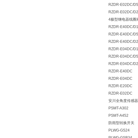
RZDR-E02DC/D
RZDR-E02DC/D
4极型继电器线圈
RZDR-E40DC/D
RZDR-E40DC/D
RZDR-E40DC/D
RZDR-E04DC/D
RZDR-E04DC/D
RZDR-E04DC/D
RZDR-E40DC
RZDR-E04DC
RZDR-E20DC
RZDR-E02DC
安川全角度传感器
PSMT-A302
PSMT-A452
防雨型转换开关
PLWG-GS24
PLWG-GSB34