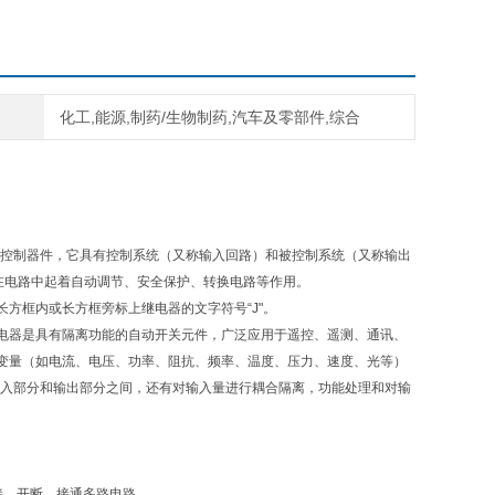
化工,能源,制药/生物制药,汽车及零部件,综合
电子控制器件，它具有控制系统（又称输入回路）和被控制系统（又称输出
在电路中起着自动调节、安全保护、转换电路等作用。
方框内或长方框旁标上继电器的文字符号“J"。
电器是具有隔离功能的自动开关元件，广泛应用于遥控、遥测、通讯、
变量（如电流、电压、功率、阻抗、频率、温度、压力、速度、光等）
的输入部分和输出部分之间，还有对输入量进行耦合隔离，功能处理和对输
接、开断、接通多路电路。