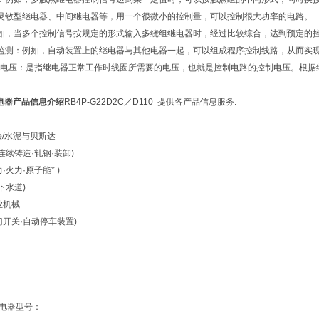
灵敏型继电器、中间继电器等，用一个很微小的控制量，可以控制很大功率的电路。
如，当多个控制信号按规定的形式输入多绕组继电器时，经过比较综合，达到预定的
监测：例如，自动装置上的继电器与其他电器一起，可以组成程序控制线路，从而实
电压：是指继电器正常工作时线圈所需要的电压，也就是控制电路的控制电压。根据
川继电器产品信息介绍
RB4P-G22D2C／D110 提供各产品信息服务:
铁/水泥与贝斯达
连续铸造·轧钢·装卸)
火力·原子能* )
下水道)
业机械
门开关·自动停车装置)
继电器型号：