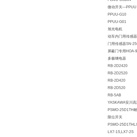
微动开关—PPUU
PPUU-G10
PPUU-G01
旭光电机
动车内门用传感器K
门用传感器SN-25
屏蔽门专用HOA-90
多极继电器
RB-2D2420
RB-2D2520
RB-2D420
RB-2D520
RB-5AB
YASKAWA安川
PSMO-25D1T
限位开关
PSMO-25D1THLX
LX7-1S,LX7-2S