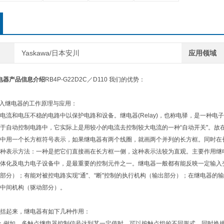
Yaskawa/日本安川
应用领域
川继电器产品信息介绍
RB4P-G22D2C／D110 我们的优势：
川输入继电器的工作原理与应用：
电流和电压不稳的电路中以保护电路和设备。继电器(Relay)，也称电驿，是一种
于自动控制电路中，它实际上是用较小的电流去控制较大电流的一种“自动开关"。故
中用一个长方框符号表示，如果继电器有两个线圈，就画两个并列的长方框。同时在长
种表示方法：一种是把它们直接画在长方框一侧，这种表示法较为直观。主要作用继
体化及电力电子设备中，是最重要的控制元件之一。继电器一般都有能反映一定输入
部分）；有能对被控电路实现“通"、“断"控制的执行机构（输出部分）；在继电器
中间机构（驱动部分）。
括起来，继电器有如下几种作用：
：例如，多触点继电器控制信号达到某一定值时，可以按触点组的不同形式，同时换