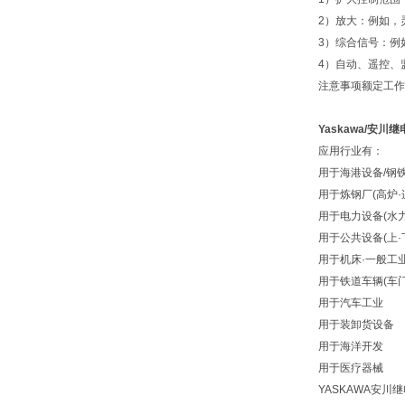
2）放大：例如，
3）综合信号：例
4）自动、遥控、
注意事项额定工作
Yaskawa/安
应用行业有：
用于海港设备/钢
用于炼钢厂(高炉·
用于电力设备(水力·
用于公共设备(上·
用于机床·一般工
用于铁道车辆(车
用于汽车工业
用于装卸货设备
用于海洋开发
用于医疗器械
YASKAWA安川