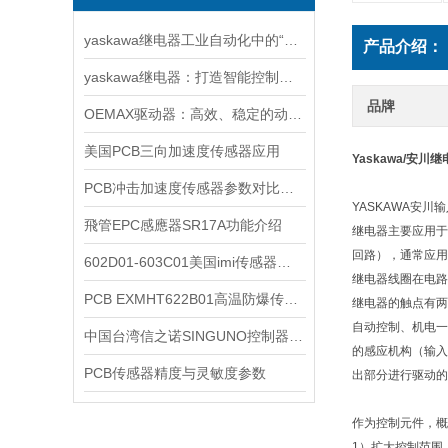
yaskawa继电器工业自动化中的“无声守护者”
产品介绍：
yaskawa继电器：打造智能控制系统的关键组件
品牌
OEMAX驱动器：高效、稳定的动力之源
美国PCB三向加速度传感器应用
Yaskawa/安
PCB冲击加速度传感器参数对比M350C24/M350C23
YASKAWA安
飛管EPC感應器SR17A功能介绍
继电器主要应用于
回路），通常应用
602D01-603C01美国imi传感器选购指南
继电器线圈在电路
PCB EXMHT622B01高温防爆传感器实物参数
继电器的触点有两
自动控制、机电一
中国台湾信之诺SINGUNO控制器：工业自动化领域的智能先锋
的感应机构（输入
PCB传感器精度与灵敏度参数
出部分进行驱动的
作为控制元件，概
1）扩大控制范围