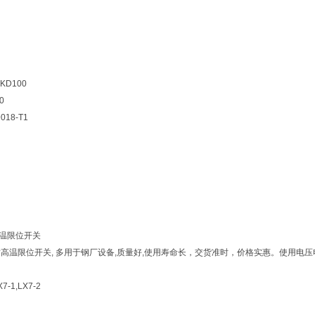
D100
0
18-T1
高温限位开关
H耐高温限位开关, 多用于钢厂设备,质量好,使用寿命长，交货准时，价格实惠。使用电压电流：AC
7-1,LX7-2