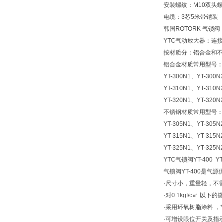
安装螺纹：M10双头
电缆：3芯5米带铠装
韩国ROTORK 气锁
YTC气动放大器：连
按材质分：铝合金和不锈
铝合金材质常用型号：韩
YT-300N1、YT-300
YT-310N1、YT-310
YT-320N1、YT-320
不锈钢材质常用型号：韩
YT-305N1、YT-305
YT-315N1、YT-315
YT-325N1、YT-325
YTC气锁阀YT-400 YT
气锁阀YT-400是
·尺寸小，重量轻，不
·对0.1kgf/c㎡ 
·采用环氧树脂涂料 ，*
·可增设眼位开关及指示