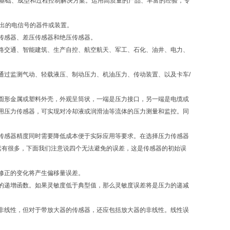
客户提供基础、成型和过程控制解决方案。运用高质量的产品、丰富的经验，专
用的输出的电信号的器件或装置。
传感器、差压传感器和绝压传感器。
路交通、智能建筑、生产自控、航空航天、军工、石化、油井、电力、
通过监测气动、轻载液压、制动压力、机油压力、传动装置、以及卡车/
圆形金属或塑料外壳，外观呈筒状，一端是压力接口，另一端是电缆或
用压力传感器，可实现对冷却液或润滑油等流体的压力测量和监控。同
传感器精度同时需要降低成本便于实际应用等要求。在选择压力传感器
素有很多，下面我们注意说四个无法避免的误差，这是传感器的初始误
修正的变化将产生偏移量误差。
的递增函数。如果灵敏度低于典型值，那么灵敏度误差将是压力的递减
非线性，但对于带放大器的传感器，还应包括放大器的非线性。线性误