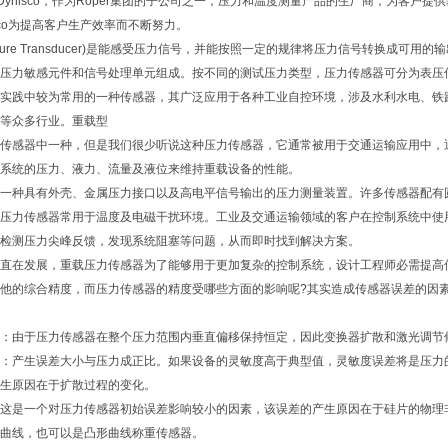
司简介Dynisco，作为Roper集团的子公司之一，压力和温度测量产品的生厂商，为
sco为提高客户生产效率而不断努力。
ssure Transducer)是能感受压力信号，并能按照一定的规律将压力信号转换成可
压力敏感元件和信号处理单元组成。按不同的测试压力类型，压力传感器可分为表压
实践中较为常用的一种传感器，其广泛应用于各种工业自控环境，涉及水利水电、铁
等众多行业。重载型
传感器中一种，但是我们很少听说这种压力传感器，它通常被用于交通运输应用中，
系统的压力、液力、流量及液位来维持重载设备的性能。
一种具有外壳、金属压力接口以及高电平信号输出的压力测量装置。许多传感器配有
压力传感器常用于温度及电磁干扰环境。工业及交通运输领域的客户在控制系统中使
检测压力尖峰反馈，发现系统阻塞等问题，从而即时找到解决方案。
直在发展，重载压力传感器为了能够用于更加复杂的控制系统，设计工程师必需提高
他的综合精度，而压力传感器的精度受哪些方面的影响呢?其实造成传感器误差的因
：由于压力传感器在整个压力范围内垂直偏移保持恒定，因此变换器扩散和激光调节
：产生误差大小与压力成正比。如果设备的灵敏度高于典型值，灵敏度误差将是压力
生原因在于扩散过程的变化。
这是一个对压力传感器初始误差影响较小的因素，该误差的产生原因在于硅片的物理
曲线，也可以是凸形曲线称重传感器。