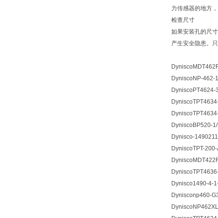
力传感器的地方，
检查尺寸
如果安装孔的尺寸
产生安全隐患。只
DyniscoMDT462F-
DyniscoNP-462-1
DyniscoPT4624-3
DyniscoTPT4634-
DyniscoTPT4634-
DyniscoBP520-1/2
Dynisco-1490211
DyniscoTPT-200-A
DyniscoMDT422F-
DyniscoTPT4636-
Dynisco1490-4-1
Dynisconp460-G3
DyniscoNP462XL-