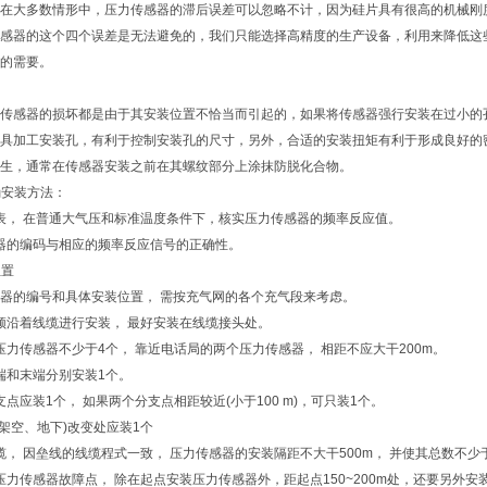
在大多数情形中，压力传感器的滞后误差可以忽略不计，因为硅片具有很高的机械刚
感器的这个四个误差是无法避免的，我们只能选择高精度的生产设备，利用来降低这
的需要。
传感器的损坏都是由于其安装位置不恰当而引起的，如果将传感器强行安装在过小的
具加工安装孔，有利于控制安装孔的尺寸，另外，合适的安装扭矩有利于形成良好的
生，通常在传感器安装之前在其螺纹部分上涂抹防脱化合物。
确安装方法：
的仪表， 在普通大气压和标准温度条件下，核实压力传感器的频率反应值。
传感器的编码与相应的频率反应信号的正确性。
位置
器的编号和具体安装位置， 需按充气网的各个充气段来考虑。
器必须沿着线缆进行安装， 最好安装在线缆接头处。
设压力传感器不少于4个， 靠近电话局的两个压力传感器， 相距不应大干200m。
始端和末端分别安装1个。
分支点应装1个， 如果两个分支点相距较近(小于100 m)，可只装1个。
式(架空、地下)改变处应装1个
线缆， 因垒线的线缆程式一致， 压力传感器的安装隔距不大干500m， 并使其总数不少
确定压力传感器故障点， 除在起点安装压力传感器外，距起点150~200m处，还要另外