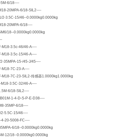
5M-6/18----
18-20MPA-6/18-SIL2----
/2-3.5C-15/46--0.0000kg0.0000kg
18-20MPA-6/18----
M6/18--0.0000kg0.0000kg
--
M18-3.5c-46/46-A----
M18-3.5c-15/46-A----
2-35MPA-15-/45-J/45----
M18-7C-23-A----
-M18-7C-23-SIL2-传感器1.0000kg1.0000kg
M18-3.5C-32/46-A----
5M-6/18-SIL2----
B01M-1-4-D-S-P-E-D38----
8-35MP-6/18----
2-5.5C-15/46----
4-20-5008-FC----
35MPA-6/18--0.0000kg0.0000kg
M-12/18--0.0000kg0.0000kg