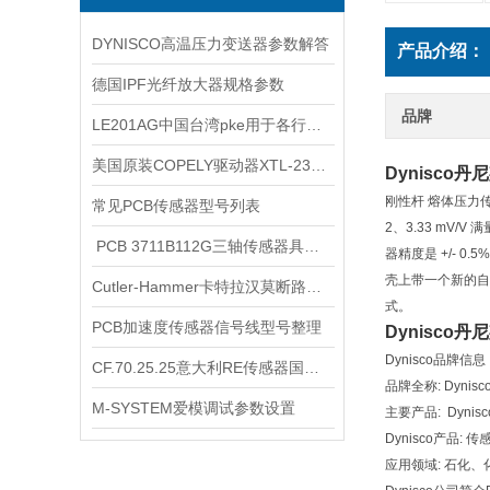
DYNISCO高温压力变送器参数解答
产品介绍：
德国IPF光纤放大器规格参数
品牌
LE201AG中国台湾pke用于各行各业
美国原装COPELY驱动器XTL-230-18如何调试
Dynisco
刚性杆 熔体压力传
常见PCB传感器型号列表
2、3.33 mV/V
​ PCB 3711B112G三轴传感器具备以下优势
器精度是 +/- 0
壳上带一个新的自动
Cutler-Hammer卡特拉汉莫断路器型号
式。
PCB加速度传感器信号线型号整理
Dynisco
Dynisco品牌信
CF.70.25.25意大利RE传感器国内库存哪里有
品牌全称: Dynisc
M-SYSTEM爱模调试参数设置
主要产品: Dynis
Dynisco产品
应用领域: 石化