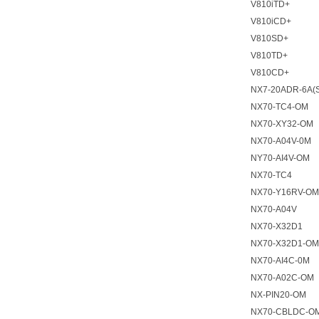
V810iTD+
V810iCD+
V810SD+
V810TD+
V810CD+
NX7-20ADR-6A(
NX70-TC4-OM
NX70-XY32-OM
NX70-A04V-0M
NY70-AI4V-OM
NX70-TC4
NX70-Y16RV-OM
NX70-A04V
NX70-X32D1
NX70-X32D1-OM
NX70-AI4C-0M
NX70-A02C-OM
NX-PIN20-OM
NX70-CBLDC-OM