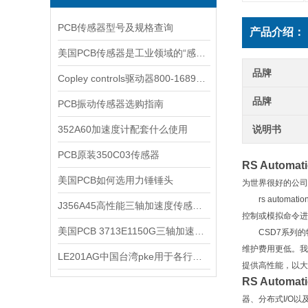
PCB传感器型号及规格查询
产品介绍：
美国PCB传感器是工业领域的“感知先锋”
品牌
Copley controls驱动器800-1689简单介绍
品牌
PCB振动传感器选购指南
352A60加速度计配套什么使用
说明书
​PCB原装350C03传感器
RS Automa
美国PCB如何选用力锤锤头
为世界很好的公司
rs autom
J356A45高性能三轴加速度传感器应用范围
控制或模拟命令进
​美国PCB 3713E1150G三轴加速度传感器产品介绍
CSD7系列的特
维护费用更低。我
LE201AG中国台湾pke用于各行各业
提供高性能，以大
RS Automa
器、分布式I/О