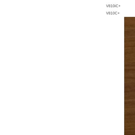
V810iC+
V810C+