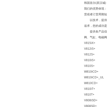
韩国首尔(原汉城
我们的优势体现：
货或者订货周期短
以技术，提供的
追求，您的成功是
提供各产品信息服
阀、气缸、电磁阀
V815iX+
V812iS+
V812S+
V810iS+
V810S+
W810iCD+
W810iCD+_UL
W810CD+
V810iT+
V810T+
V808iSD+
V808SD+