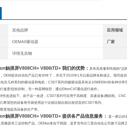
其他品牌
应用领域
OEMAX驱动器
厂家
详情见实物
tion触摸屏
V808CH+ V806iTD+
我们的优势：
具有高质量和性能的*品
，OEM提供自动化产品已有30年了，并且于2010年1月以新品牌名称成立。我司提供韩
ation包含几种系列的驱动器和电机：CSD7系列伺服驱动器具有从10W到5kV的各
行速度!扭矩控制，另一种是网络型，通过EtherCAT通信进行操作。
性改进如下。由于这一改进，CSD7系列可应用于高精度、高速设备(雕刻机、CNC
们希望您的设备将升级使用这个比较比较比较比较优良的CSD7系列。
限度地提高设备的生产率。
tion触摸屏
V808CH+ V806iTD+
提供各产品信息服务：
是一家以价
以及变频器等工业控制产品。OEMax来自于韩国，是罗克韦尔三星自动化公司旗下品牌