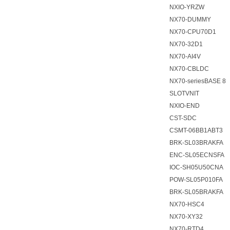
NXIO-YRZW
NX70-DUMMY
NX70-CPU70D1
NX70-32D1
NX70-AI4V
NX70-CBLDC
NX70-seriesBASE 8
SLOTVNIT
NXIO-END
CST-SDC
CSMT-06BB1ABT3
BRK-SL03BRAKFA
ENC-SL05ECNSFA
IOC-SH05U50CNA
POW-SL05P010FA
BRK-SL05BRAKFA
NX70-HSC4
NX70-XY32
NX70-RTD4