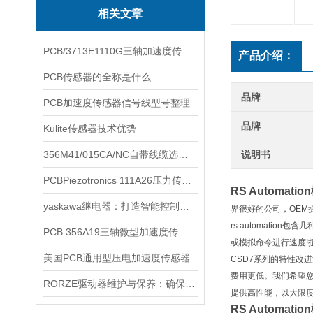
相关文章
PCB/3713E1110G三轴加速度传感器详解
产品介绍：
PCB传感器的全称是什么
品牌
PCB加速度传感器信号线型号整理
品牌
Kulite传感器技术优势
356M41/015CA/NC自带线缆选型资料
说明书
PCBPiezotronics 111A26压力传感器使用范围
RS Automatio
yaskawa继电器：打造智能控制系统的关键组件
界很好的公司，OEM提
rs automati
PCB 356A19三轴微型加速度传感器
或模拟命令进行速度!扭
美国PCB通用型压电加速度传感器
CSD7系列的特性改
费用更低。我们希望您
RORZE驱动器维护与保养：确保长期稳定运行的关键
提供高性能，以大限
RS Automatio