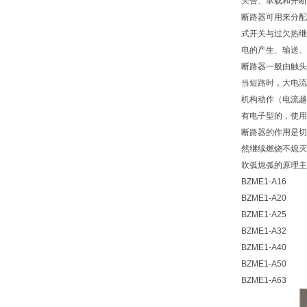
关合、承载和开断
断路器可用来分配
式开关与过欠热继
电的产生、输送、
断路器一般由触头
当短路时，大电流
机构动作（电流越
有电子型的，使用
断路器的作用是切
然继续燃烧不熄灭
吹弧熄弧的原理主
BZME1-A16
BZME1-A20
BZME1-A25
BZME1-A32
BZME1-A40
BZME1-A50
BZME1-A63