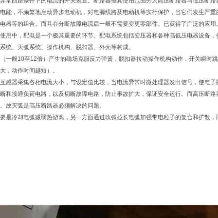
异常回路条件下的电流的开关装置。断路器按其使用范围分为高压断路器与低压断路器
电能，不频繁地启动异步电动机，对电源线路及电动机等实行保护，当它们发生严重
电器等的组合。而且在分断故障电流后一般不需要变更零部件。已获得了广泛的应用
使用中，配电是一个极其重要的环节。配电系统包括变压器和各种高低压电器设备，
系统、灭弧系统、操作机构、脱扣器、外壳等构成。
（一般10至12倍）产生的磁场克服反力弹簧，脱扣器拉动操作机构动作，开关瞬时
大，动作时间越短）。
互感器采集各相电流大小，与设定值比较，当电流异常时微处理器发出信号，使电子
断和接通负荷电路，以及切断故障电路，防止事故扩大，保证安全运行。而高压断路器要开断
。故灭弧是高压断路器必须解决的问题。
要是冷却电弧减弱热游离，另一方面通过吹弧拉长电弧加强带电粒子的复合和扩散，