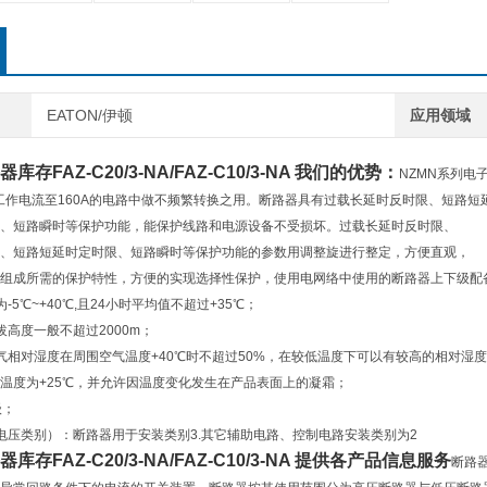
EATON/伊顿
应用领域
器库存
FAZ-C20/3-NA/FAZ-C10/3-NA 我们的优势：
NZMN系列电
定工作电流至160A的电路中做不频繁转换之用。断路器具有过载长延时反时限、短路短
、短路瞬时等保护功能，能保护线路和电源设备不受损坏。过载长延时反时限、
、短路短延时定时限、短路瞬时等保护功能的参数用调整旋进行整定，方便直观，
组成所需的保护特性，方便的实现选择性保护，使用电网络中使用的断路器上下级配
-5℃~+40℃,且24小时平均值不超过+35℃；
拔高度一般不超过2000m；
气相对湿度在周围空气温度+40℃时不超过50%，在较低温度下可以有较高的相对湿度
温度为+25℃，并允许因温度变化发生在产品表面上的凝霜；
级；
电压类别）：断路器用于安装类别3.其它辅助电路、控制电路安装类别为2
器库存
FAZ-C20/3-NA/FAZ-C10/3-NA
提供各产品信息服务
断路