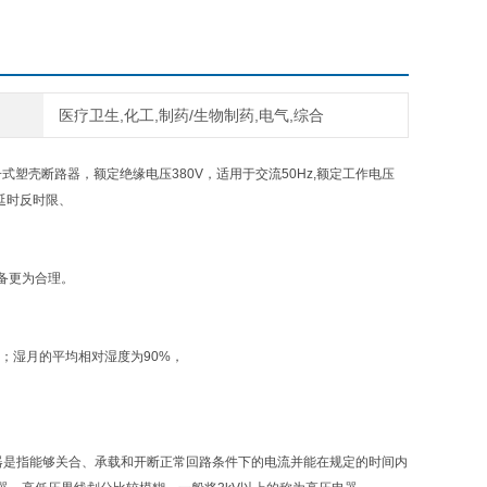
医疗卫生,化工,制药/生物制药,电气,综合
子式塑壳断路器，额定绝缘电压380V，适用于交流50Hz,额定工作电压
延时反时限、
备更为合理。
；湿月的平均相对湿度为90%，
器是指能够关合、承载和开断正常回路条件下的电流并能在规定的时间内