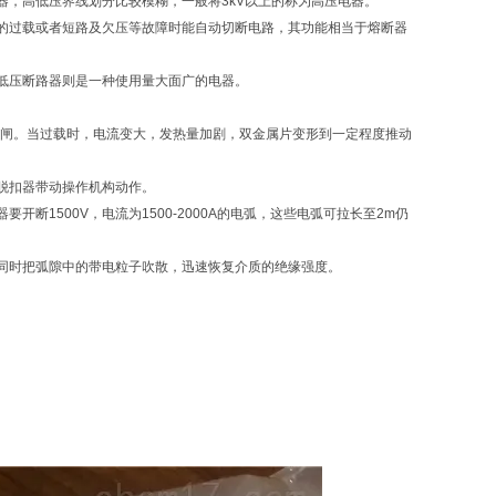
，高低压界线划分比较模糊，一般将3kV以上的称为高压电器。
的过载或者短路及欠压等故障时能自动切断电路，其功能相当于熔断器
。
低压断路器则是一种使用量大面广的电器。
跳闸。当过载时，电流变大，发热量加剧，双金属片变形到一定程度推动
脱扣器带动操作机构动作。
1500V，电流为1500-2000A的电弧，这些电弧可拉长至2m仍
同时把弧隙中的带电粒子吹散，迅速恢复介质的绝缘强度。