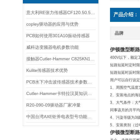
意大利RE张力传感器CF120.50.52 2RS.MV HT耐腐蚀
产品介绍：
copley驱动器的应用与优势
品牌
PCB如何使用301A10振动传感器
威科达变频器电机参数功能
伊顿微型断路
400V以下，额
接触器Cutler-Hammer C825KN10规格详情
短路短延时定时限
Kulite传感器技术优势
短路短延时反时限
用户可以自行设定
PCB水下冲击波传感器技术参数介绍
1、周围空气温度为
Cutler-Hammer卡特拉汉莫知识普及
2、安装地点的海
3、大气条件：大
R20-090-09驱动器厂家冲量
同事该月的月平均
中国台湾AXE钜斧电表型号功能介绍
4、污染等级为3
5、安装类别（过
伊顿微型断路