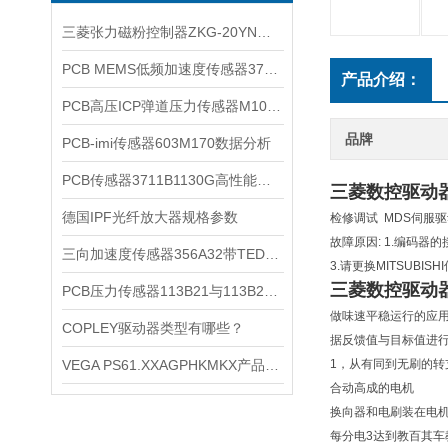
三菱张力磁粉控制器ZKG-20YN参数及要求
PCB MEMS低频加速度传感器3711F112G
产品介绍：
PCB高压ICP弹道压力传感器M109D12
品牌
PCB-imi传感器603M170数据分析
PCB传感器3711B1130G高性能测量
三菱数控驱动
德国IPF光纤放大器规格参数
检修调试 MDS伺服
故障原因: 1.编码器
三向加速度传感器356A32带TEDS 1.0 功能
3.请更换MITSUBIS
三菱数控驱动
PCB压力传感器113B21与113B22参数对比
做味速平稳运行的应用
COPLEY驱动器类型有哪些？
据反馈值与目标值进
VEGA PS61.XXAGPHKMKX产品特点
1，从有同到无刷的
合动高成的电机
换向器和电刷装在电机
每分电3达到教百其