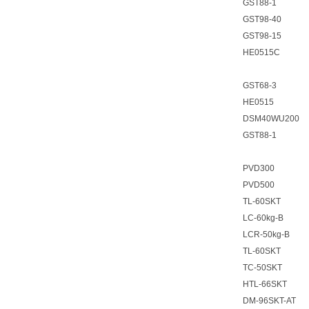
GST88-1
GST98-40
GST98-15
HE0515C
GST68-3
HE0515
DSM40WU200
GST88-1
PVD300
PVD500
TL-60SKT
LC-60kg-B
LCR-50kg-B
TL-60SKT
TC-50SKT
HTL-66SKT
DM-96SKT-AT