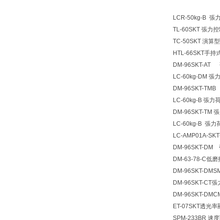
LCR-50kg-B
TL-60SKT 張力
TC-50SKT 演
HTL-66SKT手
DM-96SKT-A
LC-60kg-DM 
DM-96SKT-TM
LC-60kg-B 張
DM-96SKT-TM
LC-60kg-B 
LC-AMP01A-
DM-96SKT-D
DM-63-78-C低
DM-96SKT-D
DM-96SKT-CT
DM-96SKT-D
ET-07SKT透
SPM-233BR 