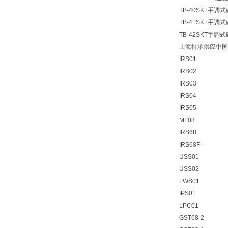
TB-40SKT手
TB-41SKT手
TB-42SKT手
上海持承供应中国
IRS01
IRS02
IRS03
IRS04
IRS05
MF03
IRS68
IRS68F
USS01
USS02
FWS01
IPS01
LPC01
GST68-2