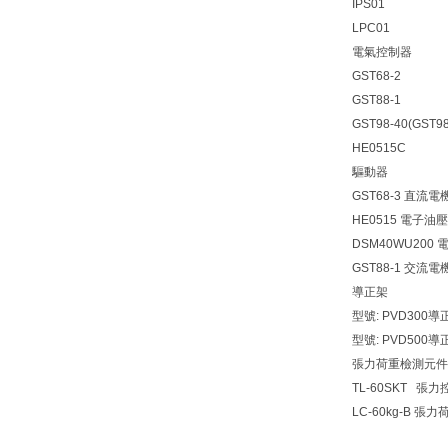
IPS01
LPC01
電氣控制器
GST68-2
GST88-1
GST98-40(GST98
HE0515C
驅動器
GST68-3 直
HE0515 電子油
DSM40WU200 
GST88-1 交
導正架
型號: PVD300導
型號: PVD500導
張力荷重檢測元件
TL-60SKT 張
LC-60kg-B 