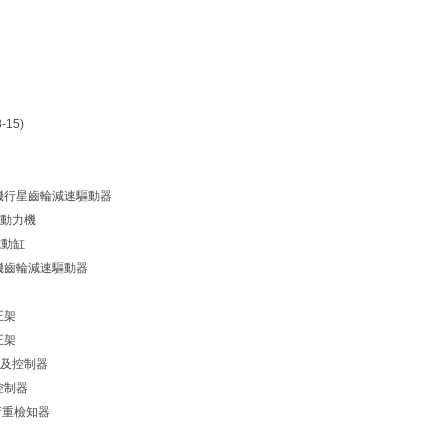
-15)
流電機行星齒輪減速驅動器
壓動力機
電動缸
流電機齒輪減速驅動器
正架
正架
及控制器
力控制器
張力荷重檢知器