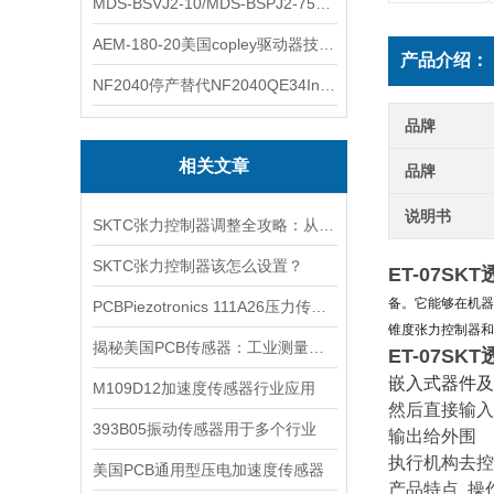
MDS-BSVJ2-10/MDS-BSPJ2-75三菱主轴驱动器查库存
AEM-180-20美国copley驱动器技术多功能分析
产品介绍：
NF2040停产替代NF2040QE34Inspired Energy电池安捷伦专业参数
品牌
相关文章
品牌
说明书
SKTC张力控制器调整全攻略：从基础设定到PID微调
SKTC张力控制器该怎么设置？
ET-07S
备。它能够在机器
PCBPiezotronics 111A26压力传感器使用范围
锥度张力控制器和全自
揭秘美国PCB传感器：工业测量的全能王
ET-07S
嵌入式器件及
M109D12加速度传感器行业应用
然后直接输入
393B05振动传感器用于多个行业
输出给外围
执行机构去控
美国PCB通用型压电加速度传感器
产品特点 操