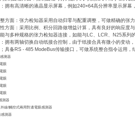
：拥有高清晰的液晶显示屏幕，例如240×64高分辨率显示屏幕
整方面：张力检知器采用自动归零与配重调整，可做精确的张力
性方面：采用比例、积分回路做增益计算，具有良好的响应度与
能与多种规格的张力检知器连接，如能与LC、LCR、N25系列
：拥有两轴切换自动纸接合控制，由于纸接合具有微小的变动，
具备RS - 485 ModeBus传输接口，可做系统整合指令运用
感测器
邊電眼
邊電眼
邊電眼
邊電眼
邊電眼
感測器
68F)紅外線/觸控式兩用對邊電眼感測器
邊感測器