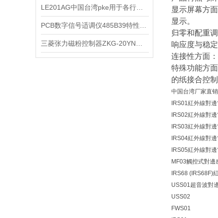
LE201AG中国台湾pke用于各行各业
显示屏幕方面
显示。
PCB数字信号适调仪485B39特性及应用
归零和配重调
三菱张力磁粉控制器ZKG-20YN参数及要求
响应度与稳定
连接性方面：
特殊功能方面
的纸接合控制；
中国台湾厂家直销
IRS01紅外線對
IRS02紅外線對
IRS03紅外線對
IRS04紅外線對
IRS05紅外線對
MF03觸控式對邊
IRS68 (IRS
USS01超音波對
USS02
FWS01