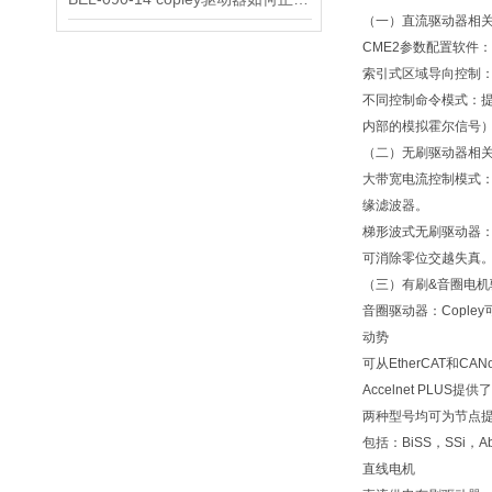
（一）直流驱动器相
CME2参数配置软件
索引式区域导向控制：
不同控制命令模式：提
内部的模拟霍尔信号）、
（二）无刷驱动器相
大带宽电流控制模式：
缘滤波器。
梯形波式无刷驱动器：
可消除零位交越失真。
（三）有刷&音圈电机
音圈驱动器：Copl
动势
可从EtherCAT和
Accelnet PLU
两种型号均可为节点
包括：BiSS，SSi，A
直线电机