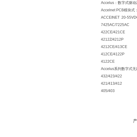
Accelus：数字式
Accelnet PCB模块式
ACCEINET 20-55VD
7425AC/7225AC
422CE/421CE
4212Z/4212P
4212CE/413CE
412CE/4122P
4122CE
Accelus系列数字式无刷
432/423/422
421/413/412
405/403