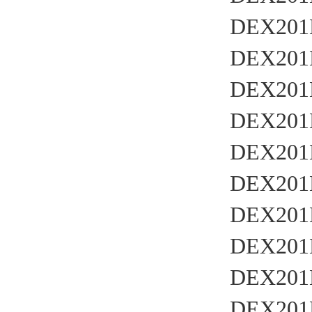
DYNISCO
DEX201
东电研
DEX201
Firstmark拉线传感器
DEX201
IMI传感器
DEX201
PAUSOURCE
DEX201
MACOME
DEX201
PAN-GLOBE泛达
DEX201
POUNDFUL/邦富
DEX201
伟肯
DEX201
B&K
DEX201