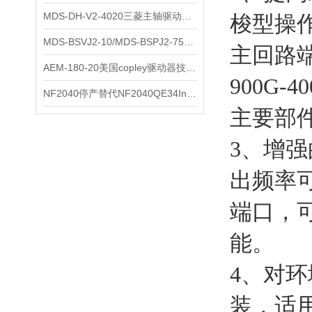
MDS-DH-V2-4020三菱主轴驱动器全新库存实物
梭型操
科尔摩根
MDS-BSVJ2-10/MDS-BSPJ2-75三菱主轴驱动器查库存
主回路端
富士
AEM-180-20美国copley驱动器技术多功能分析
900G
安捷伦
NF2040停产替代NF2040QE34Inspired Energy电池安捷伦专业参数
主要部
尼利可
3、增
AMC驱动器
出频率可
sss
端口，
BORE模块
能。
爱模
4、对
FUJITSU
装，适