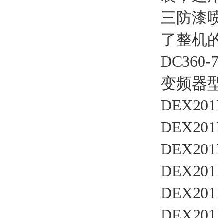
霍尼韦尔
三防漆
PKE飞管
了整机
三桥
DC36
RE
变频器
卡特拉汉莫
DEX201
RORZE驱动器
DEX201
施耐德
DEX201
山武
DEX201
Topworx
DEX201
三菱
DEX201