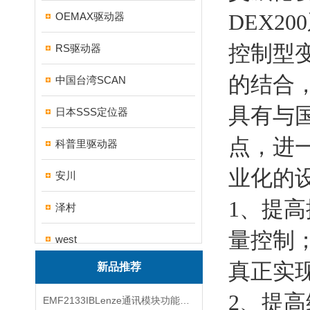
DEX2
OEMAX驱动器
控制型
RS驱动器
的结合
中国台湾SCAN
具有与
日本SSS定位器
点，进
科普里驱动器
业化的
安川
1、提
泽村
量控制
west
真正实现
新品推荐
帝思
2、提
EMF2133IBLenze通讯模块功能展示
三碁