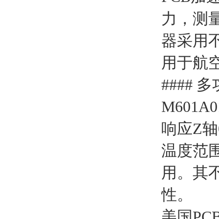
霍尼韦尔
力，测量范
PKE飞管
器采用
三桥
用于航
RE
#### 
卡特拉汉莫
M601
RORZE驱动器
响应Z轴
施耐德
温度范围
山武
用。其
Topworx
性。
三菱
美国P