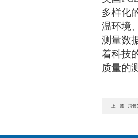
DYNISCO
多样化
东电研
温环境
Firstmark拉线传感器
测量数
IMI传感器
着科技
PAUSOURCE
质量的
MACOME
PAN-GLOBE泛达
POUNDFUL/邦富
上一篇 :
飛管
伟肯
B&K