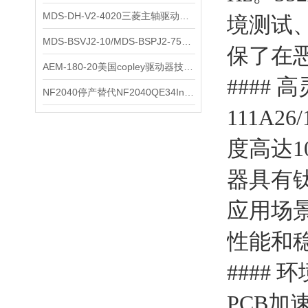
MDS-DH-V2-4020三菱主轴驱动器全新库存实物
境测试
科尔摩根
MDS-BSVJ2-10/MDS-BSPJ2-75三菱主轴驱动器查库存
保了在
富士
AEM-180-20美国copley驱动器技术多功能分析
#### 
安捷伦
NF2040停产替代NF2040QE34Inspired Energy电池安捷伦专业参数
111A
尼利可
度高达10
AMC驱动器
器具有钛
sss
应用场
BORE模块
性能和
爱模
#### 环
FUJITSU
PCB加