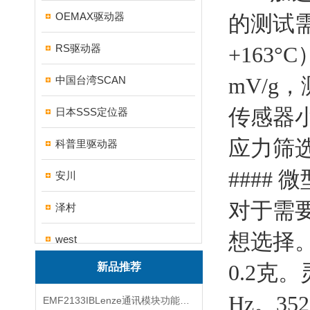
OEMAX驱动器
的测试需
RS驱动器
+163
mV/g，
中国台湾SCAN
传感器小
日本SSS定位器
应力筛
科普里驱动器
#### 
安川
对于需要
泽村
想选择
west
0.2克。
新品推荐
帝思
Hz。3
EMF2133IBLenze通讯模块功能展示
三碁