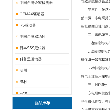
导致系统振荡甚至
中国台湾企宏检测器
第三件：传感器与
OEMAX驱动器
然白费。东电研提
RS驱动器
头杜绝兼容性问题
二、东电研三大
中国台湾SCAN
1.边位控制模式
日本SSS定位器
2.线位控制模式
科普里驱动器
确保每一印都精准
3.对中控制模式
安川
锂电企业应用东电
泽村
三、PID调校：
west
东电研纠偏控制器
动生成优参数。整
新品推荐
帝思
在大量高速产线中