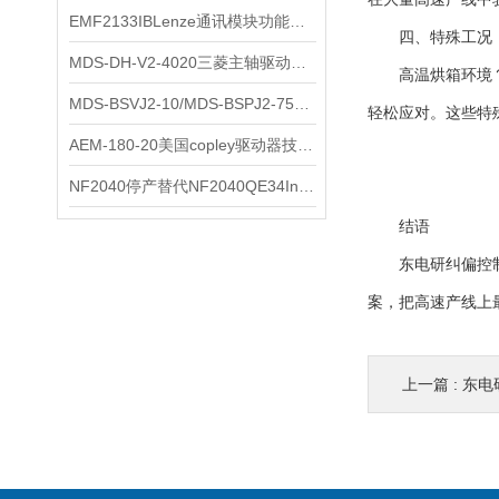
EMF2133IBLenze通讯模块功能展示
三碁
四、特殊工况，
MDS-DH-V2-4020三菱主轴驱动器全新库存实物
科尔摩根
高温烘箱环境？超
MDS-BSVJ2-10/MDS-BSPJ2-75三菱主轴驱动器查库存
轻松应对。这些特
富士
AEM-180-20美国copley驱动器技术多功能分析
安捷伦
NF2040停产替代NF2040QE34Inspired Energy电池安捷伦专业参数
结语
尼利可
东电研纠偏控制器
AMC驱动器
案，把高速产线上
sss
BORE模块
上一篇 :
东电研
爱模
FUJITSU