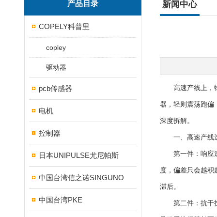
产品目录
新闻中心
COPELY科普里
copley
驱动器
pcb传感器
高速产线上，物
器，轻则震荡跑偏
电机
深度拆解。
控制器
一、高速产线选
第一件：响应速度
日本UNIPULSE尤尼帕斯
度，偏差只会越积
中国台湾信之诺SINGUNO
滞后。
中国台湾PKE
第二件：抗干扰能