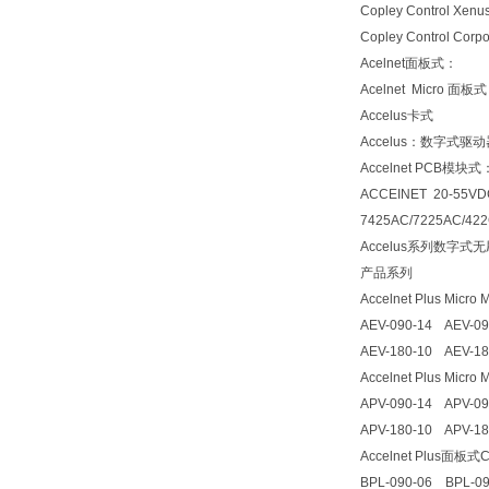
Copley Control Xe
Copley Control Corpo
Acelnet面板式：
Acelnet Micro 面板
Accelus卡式
Accelus：数字式
Accelnet PCB模块式
ACCEINET 20-55VD
7425AC
/
7225AC/422
Accelus系列数字式无刷伺服4
产品系列
Accelnet Plus Micro 
AEV-090-14 AEV-09
AEV-180-10 AEV-18
Accelnet Plus Micro
APV-090-14 APV-09
APV-180-10 APV-18
Accelnet Plus面板式
BPL-090-06 BPL-0