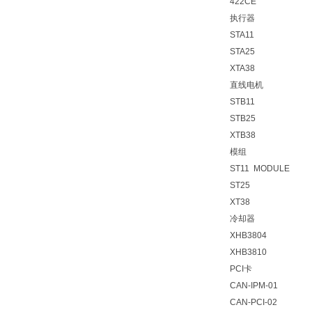
422CE
执行器
STA11
STA25
XTA38
直线电机
STB11
STB25
XTB38
模组
ST11 MODULE
ST25
XT38
冷却器
XHB3804
XHB3810
PCI卡
CAN-IPM-01
CAN-PCI-02