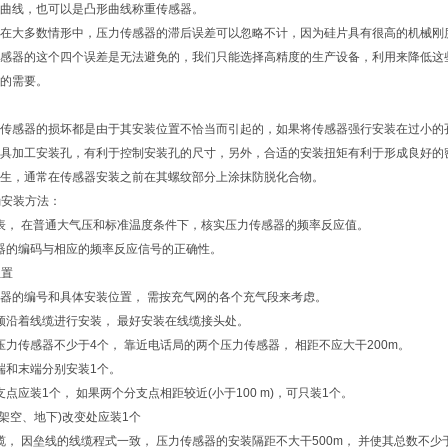
曲线，也可以是凸形曲线称重传感器。
在大多数情形中，压力传感器的滞后误差可以忽略不计，因为硅片具有很高的机械刚
感器的这个四个误差是无法避免的，我们只能选择高精度的生产设备，利用来降低这
的需要。
传感器的损坏都是由于其安装位置不恰当而引起的，如果将传感器强行安装在过小的
具加工安装孔，有利于控制安装孔的尺寸，另外，合适的安装扭矩有利于形成良好的
生，通常在传感器安装之前在其螺纹部分上涂抹防脱化合物。
确安装方法：
的仪表， 在普通大气压和标准温度条件下，核实压力传感器的频率反应值。
传感器的编码与相应的频率反应信号的正确性。
位置
器的编号和具体安装位置， 需按充气网的各个充气段来考虑。
器必须沿着线缆进行安装， 最好安装在线缆接头处。
设压力传感器不少于4个， 靠近电话局的两个压力传感器， 相距不应大干200m。
始端和末端分别安装1个。
分支点应装1个， 如果两个分支点相距较近(小于100 m)，可只装1个。
式(架空、地下)改变处应装1个
线缆， 因垒线的线缆程式一致， 压力传感器的安装隔距不大干500m， 并使其总数不少