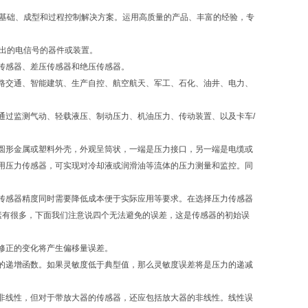
客户提供基础、成型和过程控制解决方案。运用高质量的产品、丰富的经验，专
用的输出的电信号的器件或装置。
传感器、差压传感器和绝压传感器。
路交通、智能建筑、生产自控、航空航天、军工、石化、油井、电力、
通过监测气动、轻载液压、制动压力、机油压力、传动装置、以及卡车/
圆形金属或塑料外壳，外观呈筒状，一端是压力接口，另一端是电缆或
用压力传感器，可实现对冷却液或润滑油等流体的压力测量和监控。同
传感器精度同时需要降低成本便于实际应用等要求。在选择压力传感器
素有很多，下面我们注意说四个无法避免的误差，这是传感器的初始误
修正的变化将产生偏移量误差。
的递增函数。如果灵敏度低于典型值，那么灵敏度误差将是压力的递减
非线性，但对于带放大器的传感器，还应包括放大器的非线性。线性误