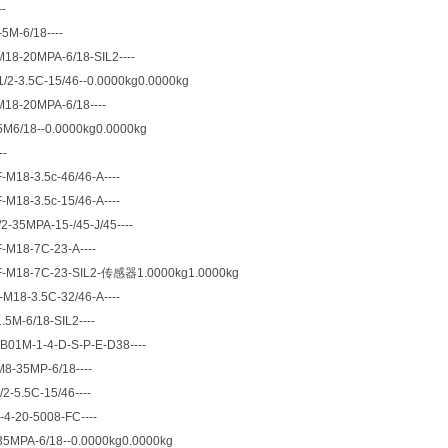
-
5M-6/18----
18-20MPA-6/18-SIL2----
/2-3.5C-15/46--0.0000kg0.0000kg
18-20MPA-6/18----
M6/18--0.0000kg0.0000kg
--
M18-3.5c-46/46-A----
M18-3.5c-15/46-A----
2-35MPA-15-/45-J/45----
M18-7C-23-A----
-M18-7C-23-SIL2-传感器1.0000kg1.0000kg
M18-3.5C-32/46-A----
5M-6/18-SIL2----
B01M-1-4-D-S-P-E-D38----
8-35MP-6/18----
2-5.5C-15/46----
4-20-5008-FC----
35MPA-6/18--0.0000kg0.0000kg