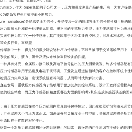
、化纤、塑料机械、食品饮料、冶金
司简介Dynisco，作为Roper集团的子公司之一，压力和温度测量产品的生厂商，为
sco为提高客户生产效率而不断努力。
ssure Transducer)是能感受压力信号，并能按照一定的规律将压力信号转换成可
压力敏感元件和信号处理单元组成。按不同的测试压力类型，压力传感器可分为表压
实践中较为常用的一种传感器，其广泛应用于各种工业自控环境，涉及水利水电、铁
等众多行业。重载型
传感器中一种，但是我们很少听说这种压力传感器，它通常被用于交通运输应用中，
系统的压力、液力、流量及液位来维持重载设备的性能。
一种具有外壳、金属压力接口以及高电平信号输出的压力测量装置。许多传感器配有
压力传感器常用于温度及电磁干扰环境。工业及交通运输领域的客户在控制系统中使
检测压力尖峰反馈，发现系统阻塞等问题，从而即时找到解决方案。
直在发展，重载压力传感器为了能够用于更加复杂的控制系统，设计工程师必需提高
他的综合精度，而压力传感器的精度受哪些方面的影响呢?其实造成传感器误差的因
：由于压力传感器在整个压力范围内垂直偏移保持恒定，因此变换器扩散和激光调节
：产生误差大小与压力成正比。如果设备的灵敏度高于典型值，灵敏度误差将是压力
生原因在于扩散过程的变化。
这是一个对压力传感器初始误差影响较小的因素，该误差的产生原因在于硅片的物理