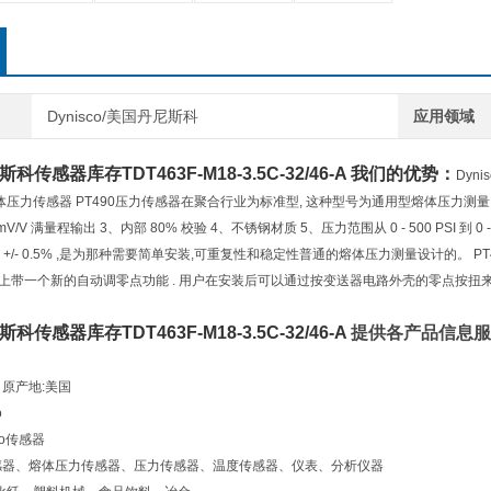
Dynisco/美国丹尼斯科
应用领域
丹尼斯科传感器库存
TDT463F-M18-3.5C-32/46-A
我们的优势：
Dyn
体压力传感器 PT490压力传感器在聚合行业为标准型, 这种型号为通用型熔体压力测量
33 mV/V 满量程输出 3、内部 80% 校验 4、不锈钢材质 5、压力范围从 0 - 500 PSI 到 
/- 0.5% ,是为那种需要简单安装,可重复性和稳定性普通的熔体压力测量设计的。 PT4624
外壳上带一个新的自动调零点功能 . 用户在安装后可以通过按变送器电路外壳的零点按扭来自动调
丹尼斯科传感器库存
TDT463F-M18-3.5C-32/46-A
提供各产品信息服
息 原产地:美国
o
co传感器
: 传感器、熔体压力传感器、压力传感器、温度传感器、仪表、分析仪器