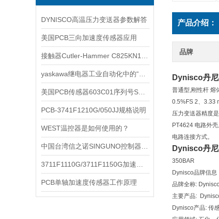
DYNISCO高温压力变送器参数解答
产品介绍：
美国PCB三向加速度传感器应用
品牌
接触器Cutler-Hammer C825KN10规格详情
yaskawa继电器工业自动化中的“无声守护者”
Dynisco
普通型,刚性杆 熔
美国PCB传感器603C01序列号SN LW320699作用有哪些
0.5%FS 2、3.
PCB-3741F1210G/050JJ规格说明
压力变送器精度是 +
PT4624 电路
WEST温控器是如何使用的？
电路连接方式。
中国台湾信之诺SINGUNO控制器：工业自动化领域的智能先锋
Dynisco
350BAR
3711F1110G/3711F1150G加速度传感器的产品对比
Dynisco品牌信
PCB单轴加速度传感器工作原理
品牌全称: Dynisc
主要产品: Dynis
Dynisco产品