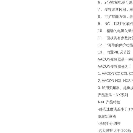
6． 24V控制电源
7． 变频调速风扇，
8． 可扩展能力强，
9． NC—1131*
10． 精确的电流矢量
11． 面板具有参数
12． *可靠的保护功能
13． 内置PID调节器
VACON变频器是一
VACON变频器分为：
1. VACON CX CX
2. VACON NXL N
3. 船用变频器、起
产品型号：NX系列
NXL 产品特性
·静态速度误差小于 1
低转矩波动
·动转矩化调整
·起动转矩大于 200