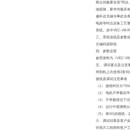
两台伺服要实现*同步
做跟随，要求伺服具
威科达无锡办事处业务
电路等特点设备工艺要求
系统。其中VEC-VB
三、系统连线及参数
主编码器联线
四、参数设置
参照资料为《VEC-V
五、 调试要点及注意
焊割机上共使用3套伺服
接线及调试注意事项
（1） 接线时区分75
（2） 电机不带载自
（3） 不带载情况下试
（4） 运行中观测两台±
（5） 将AI1的跳线，
六、调试结果及客户
经我方工程师和客户