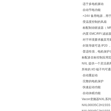
·适于多电机驱动
·自动节电功能
·+24V 备用电源
·受温度控制的风扇
·标配制动斩波器（ M
·内置 EMC/RFI 
·对于环境要求极其苛刻
·封装等级可选 IP20 ， 
·普适性强，电机保护
标配多目标控制应用
NXL 提供一个灵活
所有的 I/O 端子均
·自动重起动
·完整的电机保护
·快速起动功能
·自动休眠功能
Vacon变频器NXL系列
NXL00035C2H1SSS