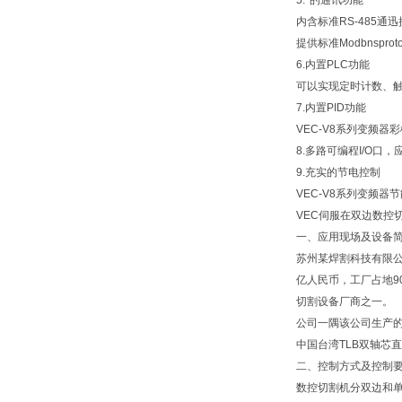
5.*的通讯功能
内含标准RS-485
提供标准Modbnspro
6.内置PLC功能
可以实现定时计数、
7.内置PID功能
VEC-V8系列变频器
8.多路可编程I/O口
9.充实的节电控制
VEC-V8系列变频
VEC伺服在双边数控
一、应用现场及设备
苏州某焊割科技有限公
亿人民币，工厂占地9
切割设备厂商之一。
公司一隅该公司生产的S
中国台湾TLB双轴芯
二、控制方式及控制
数控切割机分双边和单