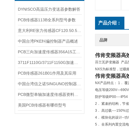
DYNISCO高温压力变送器参数解答
PCB传感器113B全系列型号参数
产品介绍：
意大利RE张力传感器CF120.50.52 2RS.MV HT耐腐蚀
品牌
中国台湾PKE纠偏控制器产品概述
PCB三向加速度传感器356A15工作原理
伟肯变频器高
3711F1110G/3711F1150G加速度传感器的产品对比
芬兰瓦萨变频器 产品型
NXS为标准型，过载
PCB传感器261B01作用及其应用
伟肯变频器高
NX产品特点：
1． 
中国台湾信之诺SINGUNO控制器：工业自动化领域的智能先锋
电压等级200V—690V 
PCB微型单轴加速度传感器资料下载
防护等级IP00----IP54 E
2． 紧凑的结构，节
美国PCB传感器有哪些型号
3． 高过载----150%过
4． 模块化的设计--
5． 全系列内置交流