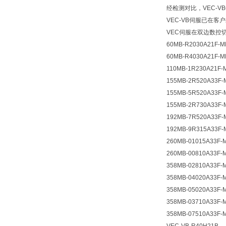
经检测对比，VEC-
VEC-VB伺服已在客
VEC伺服在双边数控
60MB-R2030A21F-M
60MB-R4030A21F-M
110MB-1R230A21F-
155MB-2R520A33F-
155MB-5R520A33F-
155MB-2R730A33F-
192MB-7R520A33F-
192MB-9R315A33F-
260MB-01015A33F-
260MB-00810A33F-
358MB-02810A33F-
358MB-04020A33F-
358MB-05020A33F-
358MB-03710A33F-
358MB-07510A33F-