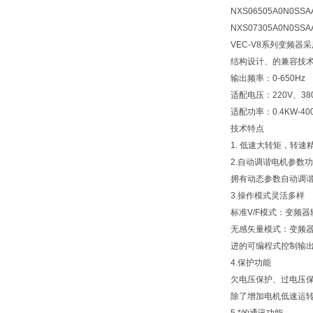
NXS06505A0N0SSA
NXS07305A0N0SSA
VEC-V8系列变频器
结构设计、的兼容技术
输出频率：0-650Hz
适配电压：220V、380
适配功率：0.4KW-40
技术特点
1. 低速大转矩，转速
2.自动调谐电机参数
拥有动态参数自动调
3.操作模式灵活多样
标准V/F模式：变频
无感矢量模式：变频器
进的可编程式控制输
4.保护功能
欠电压保护、过电压
除了增加电机低速运