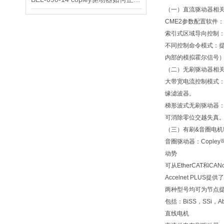
（一）直流驱动器相
CME2参数配置软件
索引式区域导向控制：
不同控制命令模式：提
内部的模拟霍尔信号）、
（二）无刷驱动器相
大带宽电流控制模式：
缘滤波器。
梯形波式无刷驱动器：
可消除零位交越失真。
（三）有刷&音圈电机
音圈驱动器：Copl
动势
可从EtherCAT和
Accelnet PLU
两种型号均可为节点
包括：BiSS，SSi，A
直线电机