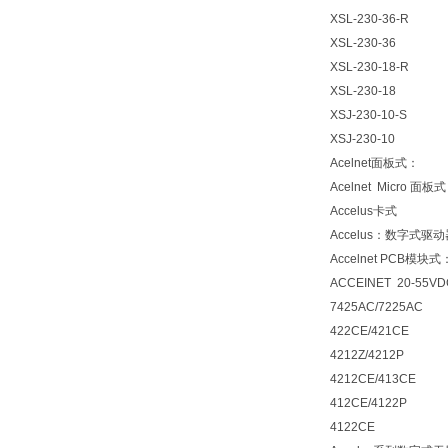
XSL-230-36-R
XSL-230-36
XSL-230-18-R
XSL-230-18
XSJ-230-10-S
XSJ-230-10
Acelnet面板式：
Acelnet Micro 面板
Accelus卡式
Accelus：数字式
Accelnet PCB模块式
ACCEINET 20-55VD
7425AC/7225AC
422CE/421CE
4212Z/4212P
4212CE/413CE
412CE/4122P
4122CE