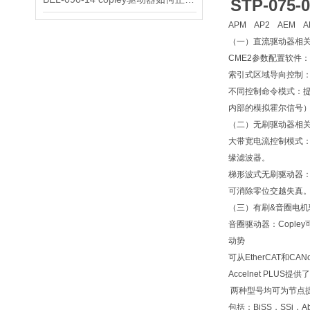
STP-07
APM AP2 AEM A
（一）直流驱动器相
CME2参数配置软件
索引式区域导向控制：
不同控制命令模式：提
内部的模拟霍尔信号）、
（二）无刷驱动器相
大带宽电流控制模式：
缘滤波器。
梯形波式无刷驱动器：
可消除零位交越失真。
（三）有刷&音圈电机
音圈驱动器：Copl
动势
可从EtherCAT和
Accelnet PLU
两种型号均可为节点
包括：BiSS，SSi，A