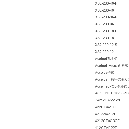
XSL-230-40-R
XSL-230-40
XSL-230-36-R
XSL-230-36
XSL-230-18-R
XSL-230-18
XSJ-230-10-S
XSJ-230-10
Acelnet面板式：
Acelnet Micro 面板
Accelus卡式
Accelus：数字式
Accelnet PCB模块式
ACCEINET 20-55VD
7425AC/7225AC
422CE/421CE
4212Z/4212P
4212CE/413CE
412CE/4122P