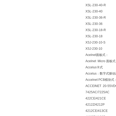
XSL-230-40-R
XSL-230-40
XSL-230-36-R
XSL-230-36
XSL-230-18-R
XSL-230-18
XSJ-230-10-S
XSJ-230-10
Acelnet面板式：
Acelnet Micro 面板
Accelus卡式
Accelus：数字式
Accelnet PCB模块式
ACCEINET 20-55VD
7425AC/7225AC
422CE/421CE
4212Z/4212P
4212CE/413CE