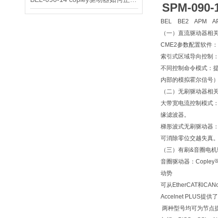
SPM-09
BEL BE2 APM A
（一）直流驱动器相
CME2参数配置软件
索引式区域导向控制：
不同控制命令模式：提
内部的模拟霍尔信号）、
（二）无刷驱动器相
大带宽电流控制模式：
缘滤波器。
梯形波式无刷驱动器：
可消除零位交越失真。
（三）有刷&音圈电机
音圈驱动器：Copl
动势
可从EtherCAT和
Accelnet PLU
两种型号均可为节点