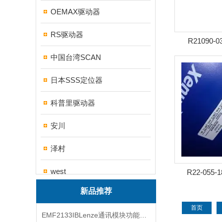
OEMAX驱动器
RS驱动器
R21090-
中国台湾SCAN
日本SSS定位器
科普里驱动器
安川
泽村
west
R22-055-
新品推荐
帝思
首页
EMF2133IBLenze通讯模块功能展示
三碁