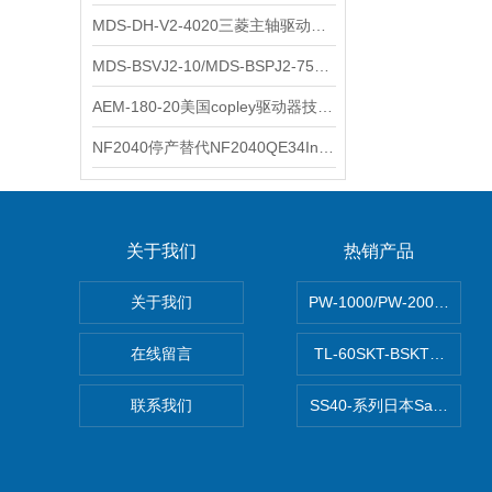
MDS-DH-V2-4020三菱主轴驱动器全新库存实物
科尔摩根
MDS-BSVJ2-10/MDS-BSPJ2-75三菱主轴驱动器查库存
富士
AEM-180-20美国copley驱动器技术多功能分析
安捷伦
NF2040停产替代NF2040QE34Inspired Energy电池安捷伦专业参数
尼利可
AMC驱动器
关于我们
热销产品
sss
关于我们
PW-1000/PW-2000MI
BORE模块
在线留言
TL-60SKT-BSKTC张力
爱模
联系我们
SS40-系列日本Sawamu
FUJITSU