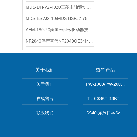
MDS-DH-V2-4020三菱主轴驱动器全新库存实物
科尔摩根
MDS-BSVJ2-10/MDS-BSPJ2-75三菱主轴驱动器查库存
富士
AEM-180-20美国copley驱动器技术多功能分析
安捷伦
NF2040停产替代NF2040QE34Inspired Energy电池安捷伦专业参数
尼利可
AMC驱动器
关于我们
热销产品
sss
关于我们
PW-1000/PW-2000MI
BORE模块
在线留言
TL-60SKT-BSKTC张力
爱模
联系我们
SS40-系列日本Sawamu
FUJITSU