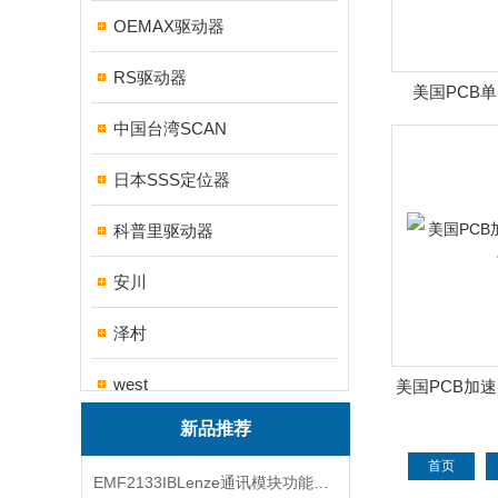
OEMAX驱动器
RS驱动器
美国PCB
中国台湾SCAN
日本SSS定位器
科普里驱动器
安川
泽村
west
美国PCB加
新品推荐
帝思
首页
EMF2133IBLenze通讯模块功能展示
三碁