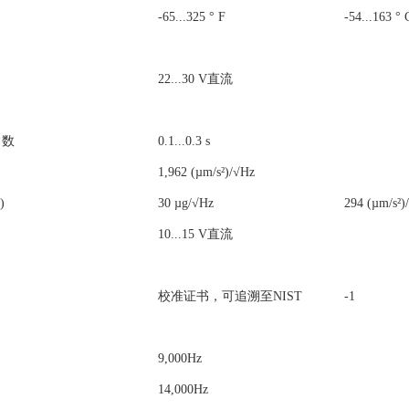
-65...325 ° F
-54...163 ° 
22...30 V
直流
常数
0.1...0.3 s
1,962 (µm/s²)/√Hz
)
30 µg/√Hz
294 (µm/s²)
10...15 V
直流
校准证书，可追溯至NIST
-1
9,000Hz
14,000Hz