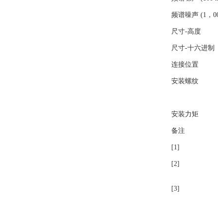
霍尼韦尔
频谱噪声 (1，00
PKE飞管
尺寸-高度
三桥
尺寸-十六进制
连接位置
RE
安装螺纹
卡特拉汉莫
RORZE驱动器
安装力矩
备注
施耐德
[1]
山武
[2]
Topworx
[3]
三菱