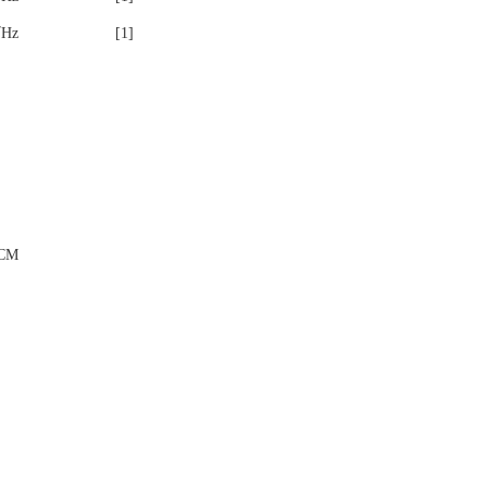
√Hz
[1]
NCM