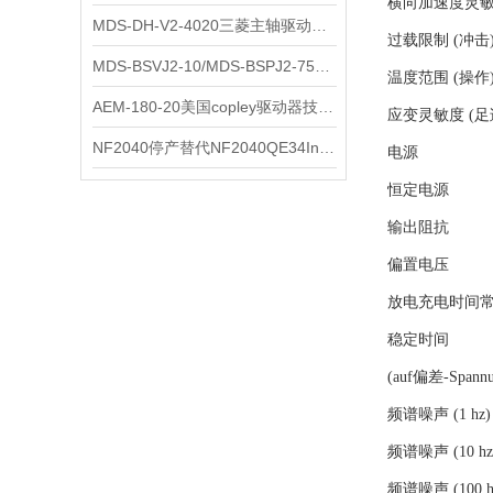
横向加速度灵
MDS-DH-V2-4020三菱主轴驱动器全新库存实物
科尔摩根
过载限制 (冲击
MDS-BSVJ2-10/MDS-BSPJ2-75三菱主轴驱动器查库存
温度范围 (操作
富士
AEM-180-20美国copley驱动器技术多功能分析
应变灵敏度 (足
安捷伦
NF2040停产替代NF2040QE34Inspired Energy电池安捷伦专业参数
电源
尼利可
恒定电源
输出阻抗
AMC驱动器
偏置电压
sss
放电充电时间
稳定时间
BORE模块
(auf偏差-Spannu
爱模
频谱噪声 (1 hz)
FUJITSU
频谱噪声 (10 hz
频谱噪声 (100 h