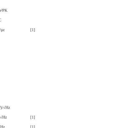
s²
PK
C
/µε
[1]
²)/√Hz
/√Hz
[1]
√Hz
[1]