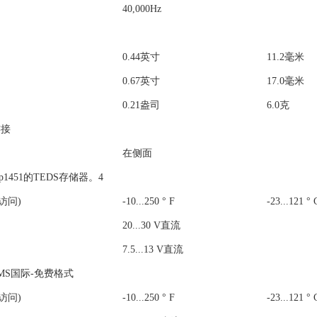
40,000Hz
0.44英寸
11.2毫米
0.67英寸
17.0毫米
0.21盎司
6.0克
连接
在侧面
 pp1451的TEDS存储器。4
访问)
-10...250 ° F
-23...121 ° 
20...30 V
直流
7.5...13 V
直流
 LMS国际-免费格式
访问)
-10...250 ° F
-23...121 ° 