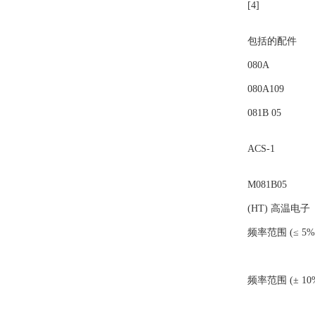
[4]
DYNISCO
东电研
包括的配件
080A
Firstmark拉线传感器
080A109
IMI传感器
081B 05
PAUSOURCE
ACS-1
MACOME
M081B05
PAN-GLOBE泛达
(HT) 高温电子
频率范围 (≤ 5%
POUNDFUL/邦富
伟肯
频率范围 (± 10
B&K