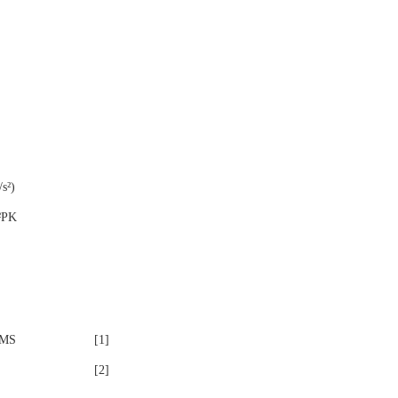
s²)
²
PK
MS
[1]
[2]