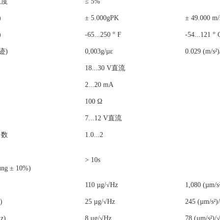
敏度
≤ 5%
)
± 5.000g
PK
± 49.000 m/
)
-65...250 ° F
-54...121 ° 
迹)
0,003g/µε
0.029 (m/s²)
18...30 V
直流
2...20 mA
100 Ω
7...12 V
直流
常数
1.0...2
> 10s
ng ± 10%)
110 µg/√Hz
1,080 (µm/s
)
25 µg/√Hz
245 (µm/s²)
z)
8 µg/√Hz
78 (µm/s²)/