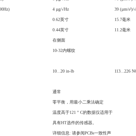
0Hz)
4 µg/√Hz
39 (µm/s²)/
0.62英寸
15.7毫米
0.44英寸
11.2毫米
在侧面
10-32内螺纹
10...20 in-lb
113...226 
通常
零平衡，用最小二乘法确定
温度高于121 ° C的数据仅适用于
具有HT选件的传感器。
详细信息: 请参阅PCBs一致性声