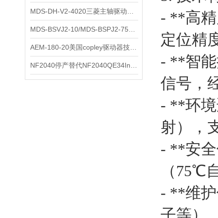
MDS-DH-V2-4020三菱主轴驱动器全新库存实物
- **
科尔摩根
MDS-BSVJ2-10/MDS-BSPJ2-75三菱主轴驱动器查库存
定位精度
富士
AEM-180-20美国copley驱动器技术多功能分析
- **
安捷伦
NF2040停产替代NF2040QE34Inspired Energy电池安捷伦专业参数
信号，
尼利可
- **
AMC驱动器
射），支
sss
- **
BORE模块
（75℃
爱模
- **
FUJITSU
子等）