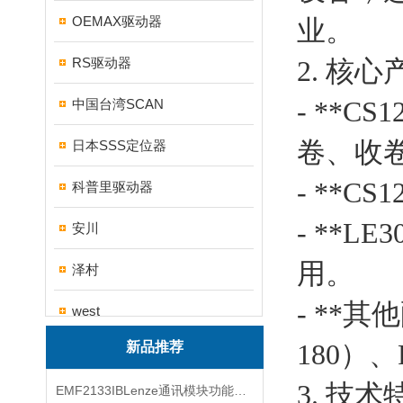
OEMAX驱动器
业。
RS驱动器
2. 核
- **
中国台湾SCAN
卷、收
日本SSS定位器
- **
科普里驱动器
- **
安川
用。
泽村
- **其
west
180）
新品推荐
帝思
3. 技
EMF2133IBLenze通讯模块功能展示
三碁