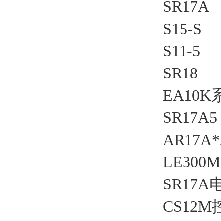
SR17A
Dytran
S15-S
SUN
S11-5
Lenze
SR18
EA10K
SR17A5
AR17A*
LE30
SR17A
CS12