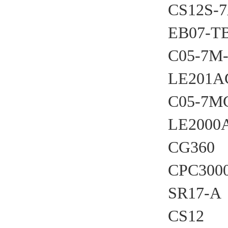
CS12S
EB07-T
C05-7M
LE201A
C05-7M
LE2000
CG360
CPC300
SR17-A
CS12