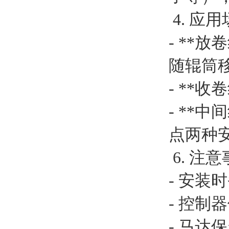
霍尼韦尔
4. 应
PKE飞管
- **
三桥
随辊筒
RE
- **
卡特拉汉莫
- **
RORZE驱动器
点两种
施耐德
6. 注
山武
- 安
Topworx
- 控制
三菱
- 马达