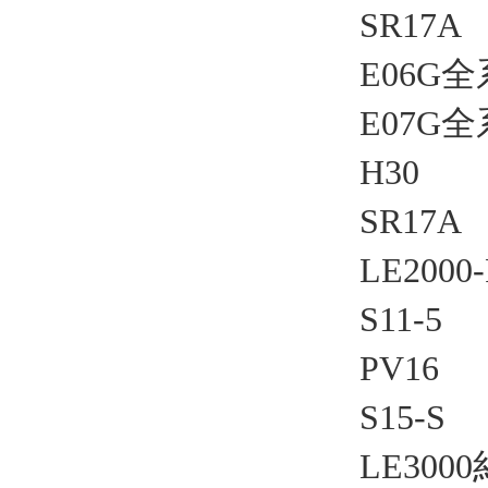
SR17A
E06G
E07G
H30
SR17A
LE200
S11-5
PV16
S15-S
LE300