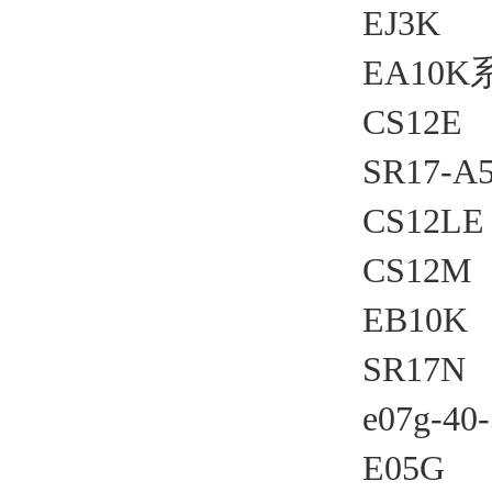
EJ3K
EA10K
CS12E
SR17-A
CS12LE
CS12M
EB10K
SR17N
e07g-40
E05G