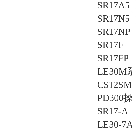
SR17A5
SR17N5
SR17NP
SR17F
SR17FP
LE30
CS12
PD300
SR17-A
LE30-