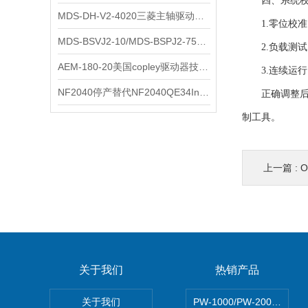
四、系统校
MDS-DH-V2-4020三菱主轴驱动器全新库存实物
科尔摩根
1.零位校准
MDS-BSVJ2-10/MDS-BSPJ2-75三菱主轴驱动器查库存
2.负载测试
富士
AEM-180-20美国copley驱动器技术多功能分析
3.连续运行：
安捷伦
NF2040停产替代NF2040QE34Inspired Energy电池安捷伦专业参数
正确调整后的
制工具。
尼利可
AMC驱动器
上一篇 :
sss
BORE模块
爱模
关于我们
热销产品
FUJITSU
关于我们
PW-1000/PW-2000MI