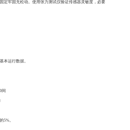
固定牢固无松动。使用张力测试仪验证传感器灵敏度，必要
基本运行数据。
0间
加
的5%。