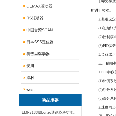
1.安装传感
OEMAX驱动器
时进行校准。
RS驱动器
2.基准设定
(1)初始张力
中国台湾SCAN
(2)控制模
日本SSS定位器
(3)PID参数
科普里驱动器
3.负载试运
三、精细参
安川
1.PID参数
泽村
(1)比例系数
west
(2)积分系数
(3)微分系数
新品推荐
帝思
2.速度同步
EMF2133IBLenze通讯模块功能展示
三碁