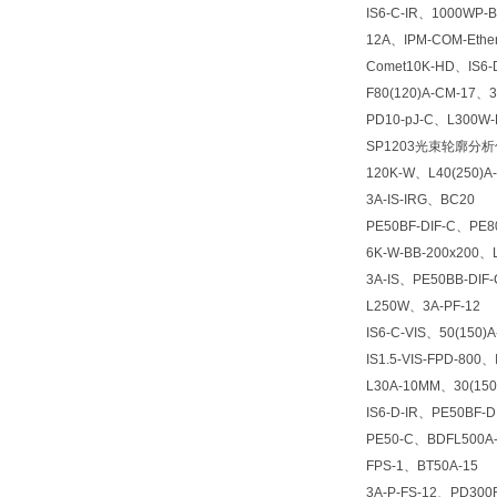
IS6-C-IR、1000WP-B
12A、IPM-COM-Ether
Comet10K-HD、IS6-D
F80(120)A-CM-17、3
PD10-pJ-C、L300W-
SP1203光束轮廓分析
120K-W、L40(250)A-
3A-IS-IRG、BC20
PE50BF-DIF-C、PE8
6K-W-BB-200x20
3A-IS、PE50BB-DIF-
L250W、3A-PF-12
IS6-C-VIS、50(150)A
IS1.5-VIS-FPD-800、
L30A-10MM、30(150
IS6-D-IR、PE50BF-D
PE50-C、BDFL500A-
FPS-1、BT50A-15
3A-P-FS-12、PD300