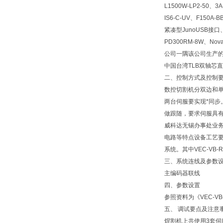
L1500W-LP2-50、3A
IS6-C-UV、F150A-BB
紧凑型JunoUSB接口、P
PD300RM-8W、N
公司一隅该公司生产的S
中国台湾TLB双轴芯
二、控制方式及控制
数控切割机分双边和单
两台伺服要实现*同步
做跟随，要求伺服具
威科达无锡办事处业务
电路等特点设备工艺要求
系统。其中VEC-VB
三、系统连线及参数
主编码器联线
四、参数设置
参照资料为《VEC-V
五、 调试要点及注意
焊割机上共使用3套伺服