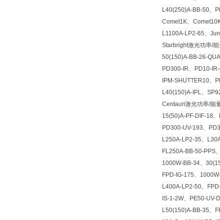
L40(250)A-BB-50、
Comet1K、Comet10
L1100A-LP2-65、J
Starbright激光功率/能
50(150)A-BB-26-Q
PD300-IR、PD10-IR-
IPM-SHUTTER10、P
L40(150)A-IPL、SP9
Centauri激光功率/能
15(50)A-PF-DIF-1
PD300-UV-193、PD3
L250A-LP2-35、L30
FL250A-BB-50-PPS、
1000W-BB-34、30(15
FPD-IG-175、1000W
L400A-LP2-50、FPD-
IS-1-2W、PE50-UV-D
L50(150)A-BB-35、F