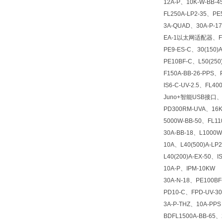
12A-P、10K-W-BB-4
FL250A-LP2-35、PE
3A-QUAD、30A-P-17
EA-1以太网适配器、FL2
PE9-ES-C、30(150)A
PE10BF-C、L50(250)
F150A-BB-26-PPS、
IS6-C-UV-2.5、FL40
Juno+智能USB接口、P
PD300RM-UVA、16K
5000W-BB-50、FL11
30A-BB-18、L1000W
10A、L40(500)A-LP2
L40(200)A-EX-50、I
10A-P、IPM-10KW
30A-N-18、PE100BF
PD10-C、FPD-UV-30
3A-P-THZ、10A-PPS
BDFL1500A-BB-65、