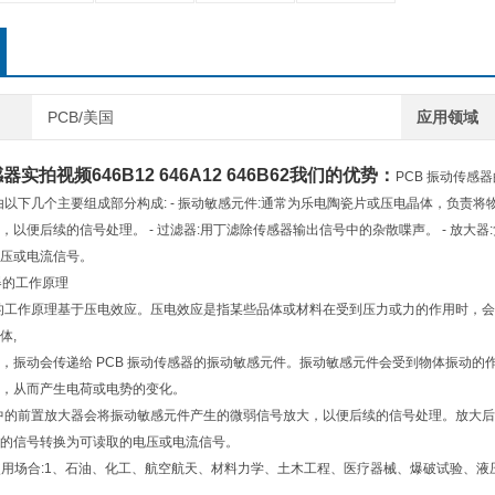
PCB/美国
应用领域
感器实拍视频
646B12 646A12 646B62
我们的优势：
PCB 振动传感
器由以下几个主要组成部分构成: - 振动敏感元件:通常为乐电陶瓷片或压电晶体，负责将
，以便后续的信号处理。 - 过滤器:用丁滤除传感器输出信号中的杂散喋声。 - 放大器
压或电流信号。
感器的工作原理
器的工作原理基于压电效应。压电效应是指某些品体或材料在受到压力或力的作用时，会
体,
，振动会传递给 PCB 振动传感器的振动敏感元件。振动敏感元件会受到物体振动
，从而产生电荷或电势的变化。
器中的前置放大器会将振动敏感元件产生的微弱信号放大，以便后续的信号处理。放大
的信号转换为可读取的电压或电流信号。
使
用场合:1、石油、化工、航空航天、材料力学、土木工程、医疗器械、爆破试验、液