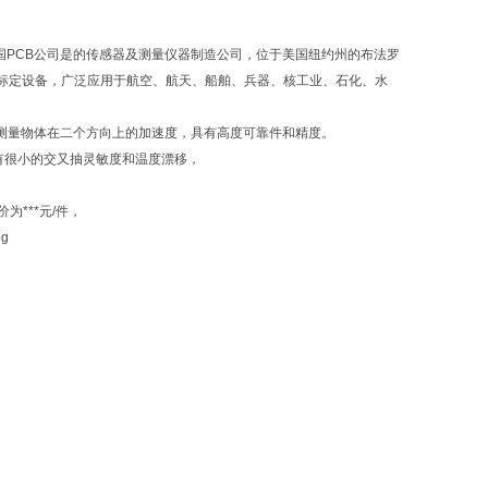
国PCB公司是的传感器及测量仪器制造公司，位于美国纽约州的布法罗
标定设备，广泛应用于航空、航天、船舶、兵器、核工业、石化、水
*测量物体在二个方向上的加速度，具有高度可靠件和精度。
有很小的交又抽灵敏度和温度漂移，
***元/件，