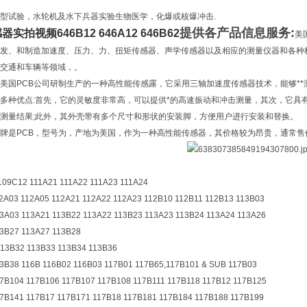
型试验，水轮机及水下兵器实验生物医学，化爆或核爆冲击.
提供各产品信息服务:
感器实拍视频
646B12 646A12 646B62
美
发、和制造加速度、压力、力、扭矩传感器、声学传感器以及相应的测量仪器和各种
交通和车辆等领域，。
美国PCB公司研制生产的一种高性能传感露，它采用三轴加速度传感器技术，能够*
多种优点:首先，它的灵敏度非常高，可以提供*的高速振动和冲击测量，其次，它具
测量结果;此外，其外壳带有多个尺寸和形状的安装脚，方便用户进行安装和替换。
牌是PCB，型号为，产地为美国，作为一种高性能传感器，其价格较为昂贵，通常售价为
109C12 111A21 111A22 111A23 111A24
12A03 112A05 112A21 112A22 112A23 112B10 112B11 112B13 113B03
13A03 113A21 113B22 113A22 113B23 113A23 113B24 113A24 113A26
13B27 113A27 113B28
113B32 113B33 113B34 113B36
13B38 116B 116B02 116B03 117B01 117B65,117B101 & SUB 117B03
17B104 117B106 117B107 117B108 117B111 117B118 117B12 117B125
17B141 117B17 117B171 117B18 117B181 117B184 117B188 117B199