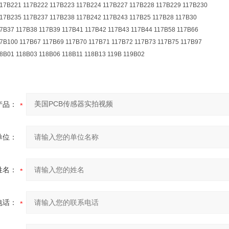
117B221 117B222 117B223 117B224 117B227 117B228 117B229 117B230
117B235 117B237 117B238 117B242 117B243 117B25 117B28 117B30
17B37 117B38 117B39 117B41 117B42 117B43 117B44 117B58 117B66
17B100 117B67 117B69 117B70 117B71 117B72 117B73 117B75 117B97
18B01 118B03 118B06 118B11 118B13 119B 119B02
产品：
单位：
姓名：
电话：