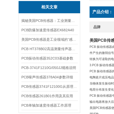
相关文章
产品介绍：
揭秘美国PCB传感器：工业测量的全能王
品牌
PCB防爆加速度传感器EX682A40
美国PCB传感器是工业领域的“感知先锋”
美国PCB传
PCB 振动传感
PCB HT378B02高温测量传声器系统的详细介绍
件产生的微弱信号
PCB振动传感器352C03基础参数
转换为可读取的电
3.PCB 振动传
PCB-3741F1210G/050JJ规格说明
PCB 振动传感
PCB噪声传感器378A04参数详细
电陶瓷片或压电品
当物体发生振动时
PCB传感器3741F12100G从原理到应用
电荷分布发生变化
PCB传感器261B01作用及其应用
PCB 振动传感
输出电路将放大后
PCB单轴加速度传感器工作原理
美国PCB传感器