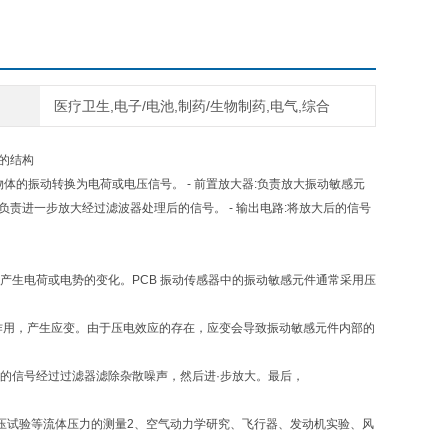
医疗卫生,电子/电池,制药/生物制药,电气,综合
器的结构
物体的振动转换为电荷或电压信号。 - 前置放大器:负责放大振动敏感元
:负责进一步放大经过滤波器处理后的信号。 - 输出电路:将放大后的信号
产生电荷或电势的变化。PCB 振动传感器中的振动敏感元件通常采用压
的作用，产生应变。由于压电效应的存在，应变会导致振动敏感元件内部的
后的信号经过过滤器滤除杂散噪声，然后进·步放大。最后，
压试验等流体压力的测量2、空气动力学研究、飞行器、发动机实验、风