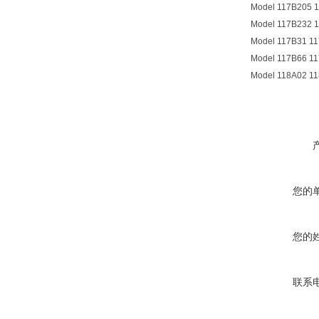
Model 117B205 
Model 117B232 
Model 117B31 1
Model 117B66 1
Model 118A02 1
您的
您的
联系