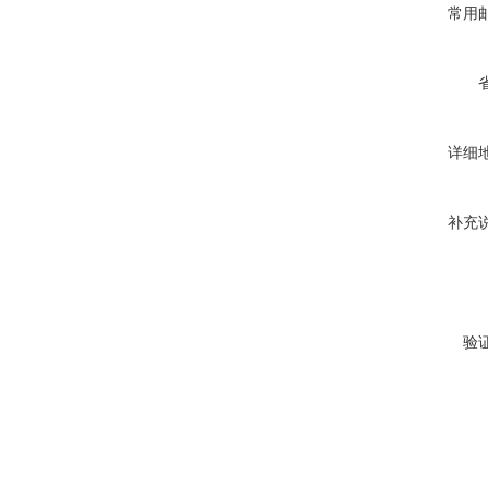
常用
详细
补充
验