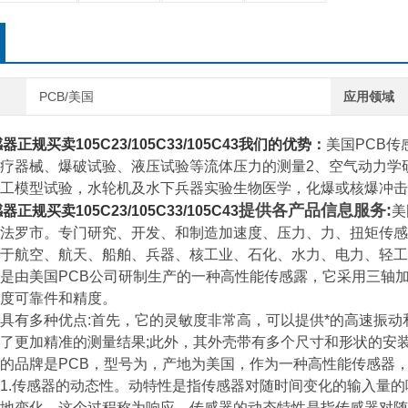
PCB/美国
应用领域
感器正规买卖
105C23/105C33/105C43
我们的优势：
美国PCB传
疗器械、爆破试验、液压试验等流体压力的测量2、空气动力学
工模型试验，水轮机及水下兵器实验生物医学，化爆或核爆冲击
提供各产品信息服务:
感器正规买卖
105C23/105C33/105C43
美
法罗市。专门研究、开发、和制造加速度、压力、力、扭矩传感
于航空、航天、船舶、兵器、核工业、石化、水力、电力、轻工
是由美国PCB公司研制生产的一种高性能传感露，它采用三轴加
度可靠件和精度。
具有多种优点:首先，它的灵敏度非常高，可以提供*的高速振
了更加精准的测量结果;此外，其外壳带有多个尺寸和形状的安
的品牌是PCB，型号为，产地为美国，作为一种高性能传感器，其
1.传感器的动态性。动特性是指传感器对随时间变化的输入量
地变化，这个过程称为响应。传感器的动态特性是指传感器对随