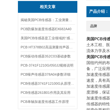
相关文章
产品介绍：
揭秘美国PCB传感器：工业测量的全能王
品牌
PCB防爆加速度传感器EX682A40
美国PCB传感器是工业领域的“感知先锋”
美国PCB传
土木工程、医
PCB HT378B02高温测量传声器系统的详细介绍
流体力学及水
PCB振动传感器352C03基础参数
美国PCB传
国纽约州的布
PCB-3741F1210G/050JJ规格说明
备，广泛应用
PCB噪声传感器378A04参数详细
加速度传感器
速度，具有高
PCB传感器3741F12100G从原理到应用
加速度传感露
度漂移，
保证
PCB传感器261B01作用及其应用
加速度传感器
PCB单轴加速度传感器工作原理
传感器的特性
间变化而相应