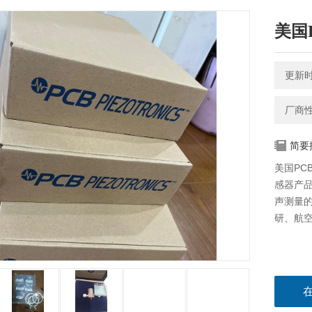
美国
更新时间
厂商
简要
美国PCB
感器产
声测量
研、航