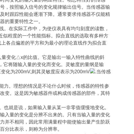
号，按照输入信号的变化规律输出信号。当传感器输
及时跟踪性能会逐渐下降。通常要求传感器不仅能精
器的重要特性之一。
直线。在实际工作中，为使仪表具有均匀刻度的读数，
个近似程度的一个性能指标。拟合直线的选取有多种方
线上各点偏差的平方和为最小的理论直线作为拟合直
入量变化△x的比值。它是输出一输入特性曲线的斜
，它将随输入量的变化而变化。灵敏度的量纲是输
为200mV,则其灵敏度应表示为200mV
.当传感
的能力。理想的情况是不论什么时候，传感器的特性参
改变。这是因为敏感器件或构成传感器的部件，其特
力。也就是说，如果输入量从某一非零值缓慢地变化。
输入量的变化是分辨不出来的。只有当输入量的变化
力并不相同，因此常用满量程中能使输出量产生阶跃
百分比表示，则称为分辨率。