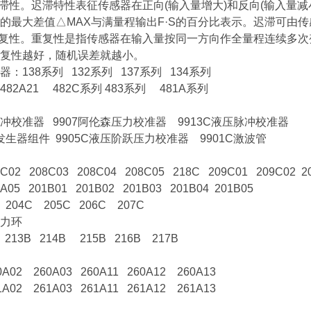
迟滞性。迟滞特性表征传感器在正向(输入量增大)和反向(输入量
的最大差值△MAX与满量程输出F·S的百分比表示。迟滞可由
重复性。重复性是指传感器在输入量按同一方向作全量程连续多
复性越好，随机误差就越小。
：138系列 132系列 137系列 134系列
82A21 482C系列 483系列 481A系列
脉冲校准器 9907阿伦森压力校准器 9913C液压脉冲校准器
塞发生器组件 9905C液压阶跃压力校准器 9901C激波管
8C02 208C03 208C04 208C05 218C 209C01 209C02 2
9A05 201B01 201B02 201B03 201B04 201B05
 204C 205C 206C 207C
力环
 213B 214B 215B 216B 217B
0A02 260A03 260A11 260A12 260A13
1A02 261A03 261A11 261A12 261A13