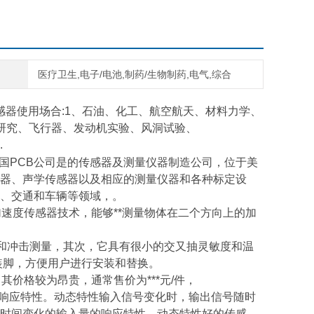
医疗卫生,电子/电池,制药/生物制药,电气,综合
感器
使
用场合:1、石油、化工、航空航天、材料力学、
研究、飞行器、发动机实验、风洞试验、
.
国PCB公司是的传感器及测量仪器制造公司，位于美
器、声学传感器以及相应的测量仪器和各种标定设
、交通和车辆等领域，。
速度传感器技术，能够**测量物体在二个方向上的加
动和冲击测量，其次，它具有很小的交又抽灵敏度和温
装脚，方便用户进行安装和替换。
价格较为昂贵，通常售价为***元/件，
的响应特性。动态特性输入信号变化时，输出信号随时
时间变化的输入量的响应特性。动态特性好的传感