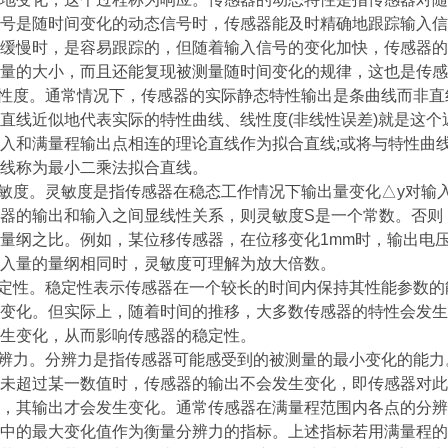
号是随时间变化的动态信号时，传感器能及时精确地跟踪输入信
缓慢时，是容易跟踪的，但随着输入信号的变化加快，传感器的
量的大小，而且还能复现被测量随时间变化的规律，这也是传感
线性度。通常情况下，传感器的实际静态特性输出是条曲线而非
直线近似地代表实际的特性曲线、线性度(非线性误差)就是这
入和满量程输出点相连的理论直线作为拟合直线;或将与特性曲
线称为最小二乘法拟合直线。
灵敏度。灵敏度是指传感器在稳态工作情况下输出量变化△y对输
器的输出和输入之间显线性关系，则灵敏度S是一个常数。否则
量纲之比。例如，某位移传感器，在位移变化1mm时，输出电压变化
入量的量纲相同时，灵敏度可理解为放大倍数。
稳定性。稳定性表示传感器在一个较长的时间内保持其性能参数
变化。但实际上，随着时间的推移，大多数传感器的特性会发生
生变化，从而影响传感器的稳定性。
分辨力。分辨力是指传感器可能感受到的被测量的最小变化的能
未超过某一数值时，传感器的输出不会发生变化，即传感器对此
，其输出才会发生变化。通常传感器在满量程范围内各点的分辨
量中的最大变化值作为衡量分辨力的指标。上述指标若用满量程的