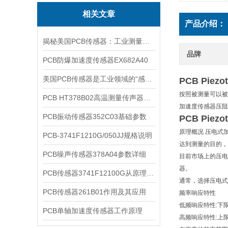
相关文章
产品介绍：
揭秘美国PCB传感器：工业测量的全能王
品牌
PCB防爆加速度传感器EX682A40
美国PCB传感器是工业领域的“感知先锋”
PCB Piez
按照被测量可以被
PCB HT378B02高温测量传声器系统的详细介绍
加速度传感器压阻
PCB振动传感器352C03基础参数
PCB Piez
原理概况 压电式
PCB-3741F1210G/050JJ规格说明
达到测量的目的 
PCB噪声传感器378A04参数详细
目前市场上的压电
器。
PCB传感器3741F12100G从原理到应用
通常，选择压电式
PCB传感器261B01作用及其应用
频率响应特性
低频响应特性:下
PCB单轴加速度传感器工作原理
高频响应特性:上