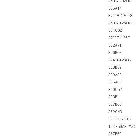
3501A2020KG
356A14
3711B11200G
3501A1260KG
354C02
3711E1125G
352A71
356B08
3741B1230G
333B52
339A32
356A66
320C52
333B
357B06
352C43
3711B1250G
TLD356A32/NC
357B69