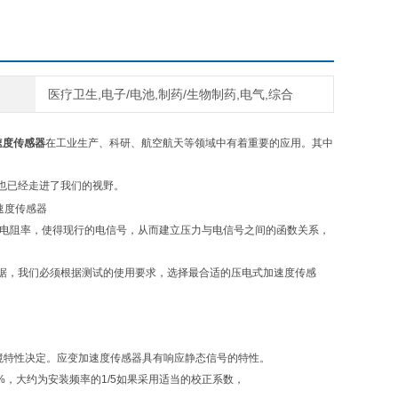
医疗卫生,电子/电池,制药/生物制药,电气,综合
s加速度传感器
在工业生产、科研、航空航天等领域中有着重要的应用。其中
也已经走进了我们的视野。
速度传感器
变电阻率，使得现行的电信号，从而建立压力与电信号之间的函数关系，
据，我们必须根据测试的使用要求，选择最合适的压电式加速度传感
环境特性决定。应变加速度传感器具有响应静态信号的特性。
%，大约为安装频率的1/5如果采用适当的校正系数，