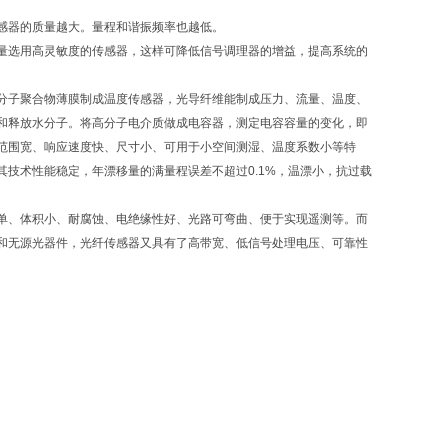
感器的质量越大。量程和谐振频率也越低。
量选用高灵敏度的传感器，这样可降低信号调理器的增益，提高系统的
分子聚合物薄膜制成温度传感器，光导纤维能制成压力、流量、温度、
和释放水分子。将高分子电介质做成电容器，测定电容容量的变化，即
范围宽、响应速度快、尺寸小、可用于小空间测湿、温度系数小等特
技术性能稳定，年漂移量的满量程误差不超过0.1%，温漂小，抗过载
单、体积小、耐腐蚀、电绝缘性好、光路可弯曲、便于实现遥测等。而
和无源光器件，光纤传感器又具有了高带宽、低信号处理电压、可靠性