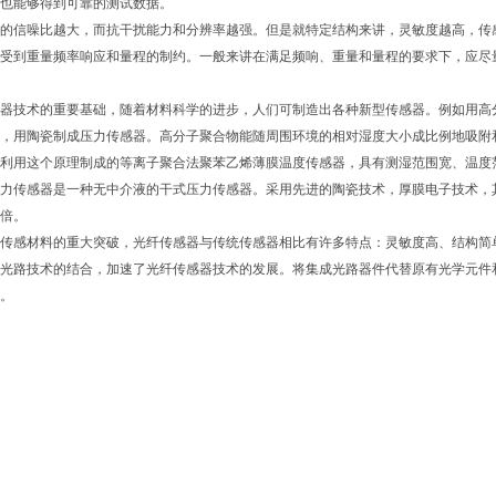
也能够得到可靠的测试数据。
的信噪比越大，而抗干扰能力和分辨率越强。但是就特定结构来讲，灵敏度越高，传
受到重量频率响应和量程的制约。一般来讲在满足频响、重量和量程的要求下，应尽
器技术的重要基础，随着材料科学的进步，人们可制造出各种新型传感器。例如用高
，用陶瓷制成压力传感器。高分子聚合物能随周围环境的相对湿度大小成比例地吸附
利用这个原理制成的等离子聚合法聚苯乙烯薄膜温度传感器，具有测湿范围宽、温度
力传感器是一种无中介液的干式压力传感器。采用先进的陶瓷技术，厚膜电子技术，其
倍。
传感材料的重大突破，光纤传感器与传统传感器相比有许多特点：灵敏度高、结构简
光路技术的结合，加速了光纤传感器技术的发展。将集成光路器件代替原有光学元件
。