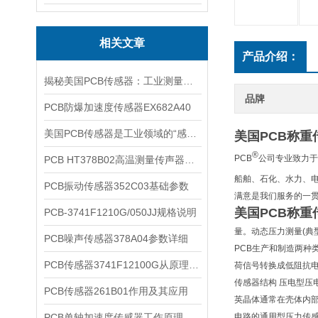
相关文章
产品介绍：
揭秘美国PCB传感器：工业测量的全能王
品牌
PCB防爆加速度传感器EX682A40
美国PCB传感器是工业领域的“感知先锋”
美国PCB称
®
PCB
公司专业致力于
PCB HT378B02高温测量传声器系统的详细介绍
船舶、石化、水力、电
PCB振动传感器352C03基础参数
满意是我们服务的一
美国PCB称
PCB-3741F1210G/050JJ规格说明
量。动态压力测量(典
PCB噪声传感器378A04参数详细
PCB生产和制造两种
PCB传感器3741F12100G从原理到应用
荷信号转换成低阻抗
传感器结构 压电型
PCB传感器261B01作用及其应用
英晶体通常在壳体内
PCB单轴加速度传感器工作原理
电路的通用型压力传