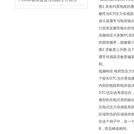
图1 具有内置电路的
极性当ICP压力传感
放大器通常与电荷输出
们也有反极性输出的
高频响应大多数PC
的固有频率，能够最
图2 灵敏度上升图 
通常传感器灵敏度偏差
制。
低频响应 电荷型压力
个较长DTC允许更低
内部的电阻和电容值决
DTC也应该考虑在内
典型的压电式系统输
压电式压力传感器系
区域和负的区域保持相
在这个例子中，在一个
B，而且峰值相同。