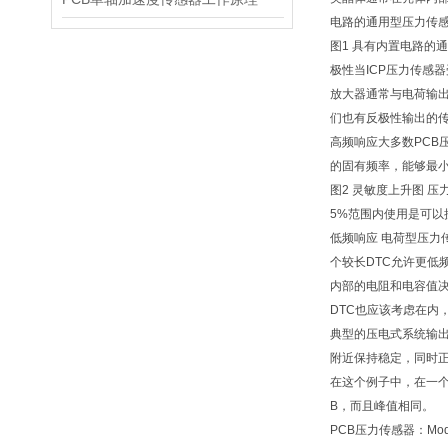
电路的通用型压力传
图1 具有内置电路的
极性当ICP压力传感
放大器通常与电荷输出
们也有反极性输出的
高频响应大多数PC
的固有频率，能够最
图2 灵敏度上升图 
5%范围内使用是可以
低频响应 电荷型压力
个较长DTC允许更低
内部的电阻和电容值决
DTC也应该考虑在内
典型的压电式系统输
附近保持稳定，同时正
在这个例子中，在一个
B，而且峰值相同。
PCB压力传感器：Model 1