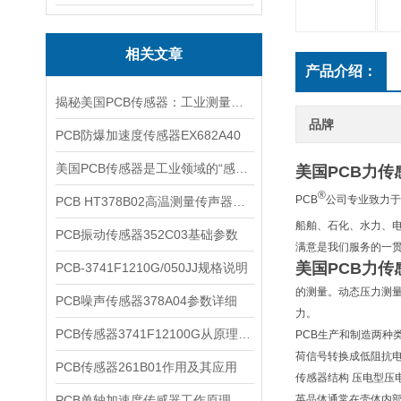
相关文章
产品介绍：
揭秘美国PCB传感器：工业测量的全能王
品牌
PCB防爆加速度传感器EX682A40
美国PCB传感器是工业领域的“感知先锋”
美国PCB力传
®
PCB
公司专业致力于
PCB HT378B02高温测量传声器系统的详细介绍
船舶、石化、水力、电
PCB振动传感器352C03基础参数
满意是我们服务的一
美国PCB力传
PCB-3741F1210G/050JJ规格说明
的测量。动态压力测量
PCB噪声传感器378A04参数详细
力。
PCB传感器3741F12100G从原理到应用
PCB生产和制造两种
荷信号转换成低阻抗
PCB传感器261B01作用及其应用
传感器结构 压电型
PCB单轴加速度传感器工作原理
英晶体通常在壳体内