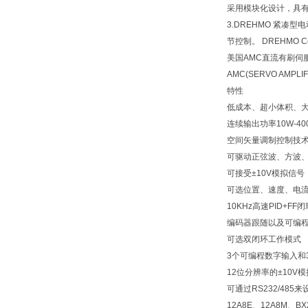
采用模块化设计，具
3.DREHMO 紧凑
节控制。 DREHMO
美国AMC直流有刷伺
AMC(SERVO AMP
特性
低成本、超小体积、
连续输出功率10W-40
空间矢量调制控制技
可驱动正弦波、方波
可接受±10V模拟信号
可选位置、速度、电
10KHz高速PID+
编码器跟随以及可编
可选双闭环工作模式
3个可编程数字输入和
12位分辨率的±10V
可通过RS232/48
12A8E、12A8M、BX