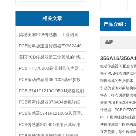
相关文章
产品介绍：
揭秘美国PCB传感器：工业测量的全能王
品牌
PCB防爆加速度传感器EX682A40
美国PCB传感器是工业领域的“感知先锋”
356A16/356A
振动传感器,可配套专
PCB HT378B02高温测量传声器系统的详细介绍
每个PCB模态调谐I
PCB振动传感器352C03基础参数
谐振造成的数据损坏
引起的被测对象结构
PCB-3741F1210G/050JJ规格说明
特点：模态调谐提供
PCB噪声传感器378A04参数详细
美国PCB PIEZOTR
传感器、PCB PIEZO
PCB传感器3741F12100G从原理到应用
PCB~提供经过特殊
PCB传感器261B01作用及其应用
使得传感器可以在的
在发货前，每个传感
PCB单轴加速度传感器工作原理