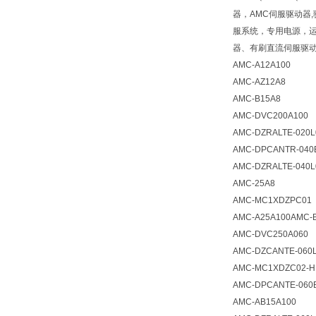
器，AMC伺服驱动器
服系统，专用电源，
器、有刷直流伺服驱
AMC-A12A100
AMC-AZ12A8
AMC-B15A8
AMC-DVC200A100
AMC-DZRALTE-020L
AMC-DPCANTR-040
AMC-DZRALTE-040L
AMC-25A8
AMC-MC1XDZPC01
AMC-A25A100AMC-
AMC-DVC250A060
AMC-DZCANTE-060
AMC-MC1XDZC02-H
AMC-DPCANTE-060
AMC-AB15A100