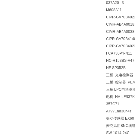
037A20 3
M608A11
CIPR-GA70B402
CIMR-AB4A0018
CIMR-AB4A0038
CIPR-GA70B414
CIPR-GA70B402
FCA730PY-
HC-H153BS-A47
HF-SP352B
三桥 光电检测器 P
三桥 控制器 PEM
三桥 LPC电动驱动
电机 HA-LFS37K
357C71
ATV71hd30n4z
振动传感器 EX607
麦克风用BNC线缆3
SW-1014-24C