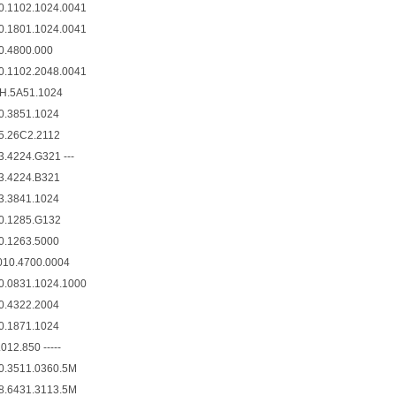
102.1024.0041
801.1024.0041
4800.000
102.2048.0041
5A51.1024
3851.1024
26C2.2112
224.G321 ---
4224.B321
3841.1024
1285.G132
1263.5000
.4700.0004
831.1024.1000
4322.2004
1871.1024
.850 -----
511.0360.5M
431.3113.5M