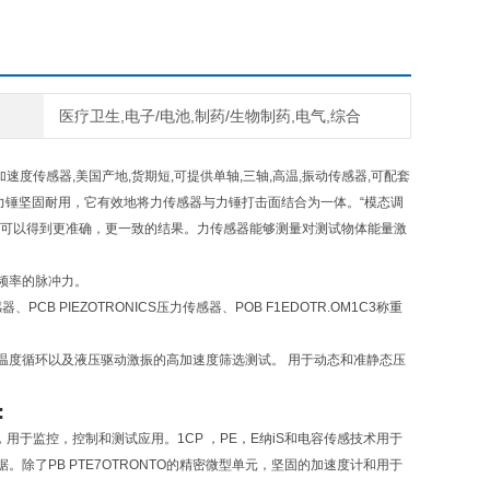
医疗卫生,电子/电池,制药/生物制药,电气,综合
加速度传感器,美国产地,货期短,可提供单轴,三轴,高温,振动传感器,可配套
冲击力锤坚固耐用，它有效地将力传感器与力锤打击面结合为一体。“模态调
而可以得到更准确，更一致的结果。力传感器能够测量对测试物体能量激
频率的脉冲力。
感器、PCB PIEZOTRONICS压力传感器、POB F1EDOTR.OM1C3称重
温度循环以及液压驱动激振的高加速度筛选测试。 用于动态和准静态压
:
度和运动，用于监控，控制和测试应用。1CP ，PE，E纳iS和电容传感技术用于
了PB PTE7OTRONTO的精密微型单元，坚固的加速度计和用于