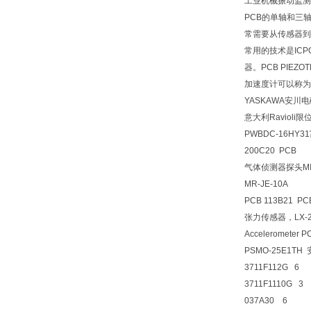
工业机械振动监测的
PCB的单轴和三
常需要从传感器到
常用的技术是IC
器。PCB PI
加速度计可以称为
YASKAWA安川电
意大利Ravioli限位
PWBDC-16HY
200C20 PCB
气体侦测器探头MID
MR-JE-10A
PCB 113B21 PC
张力传感器，LX-2
Accelerometer
PSMO-25E1TH
3711F112G 6
3711F1110G 3
037A30 6