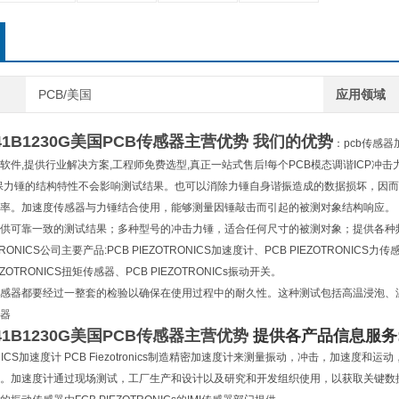
PCB/美国
应用领域
41B1230G
美国PCB传感器主营优势
我们的优势
：pcb传感器
软件,提供行业解决方案,工程师免费选型,真正一站式售后!每个PCB模态调谐ICP
保力锤的结构特性不会影响测试结果。也可以消除力锤自身谐振造成的数据损坏，因
率。加速度传感器与力锤结合使用，能够测量因锤敲击而引起的被测对象结构响应。
供可靠一致的测试结果；多种型号的冲击力锤，适合任何尺寸的被测对象；提供各种
TRONICS公司主要产品:PCB PIEZOTRONICS加速度计、PCB PIEZOTRONICS力传
EZOTRONICS扭矩传感器、PCB PIEZOTRONICs振动开关。
感器都要经过一整套的检验以确保在使用过程中的耐久性。这种测试包括高温浸泡、
器
41B1230G
美国PCB传感器主营优势
提供各产品信息服务
RONICS加速度计 PCB Fiezotronics制造精密加速度计来测量振动，冲击，加速
。加速度计通过现场测试，工厂生产和设计以及研究和开发组织使用，以获取关键数据。除