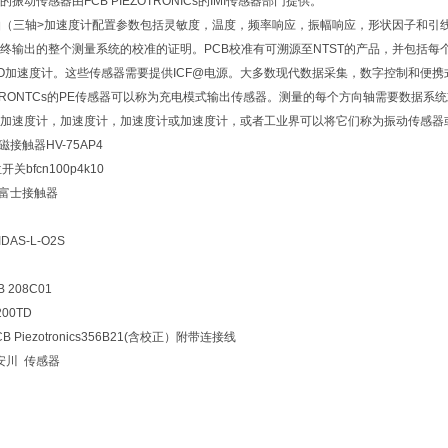
振动传感器由FCB PIEZOTRONICs的IMI传感器部门提供。
轴（三轴>加速度计配置参数包括灵敏度，温度，频率响应，振幅响应，形状因子和引
终输出的整个测量系统的校准的证明。PCB校准有可溯源至NTST的产品，并包括每
PO加速度计。这些传感器需要提供ICF@电源。大多数现代数据采集，数字控制和便携
EZOTRONTCs的PE传感器可以称为充电模式输出传感器。测量的每个方向轴需要数据
加速度计，加速度计，加速度计或加速度计，或者工业界可以将它们称为振动传感器
磁接触器HV-75AP4
开关bfcn100p4k10
31富士接触器
AS-L-O2S
B 208C01
00TD
 PCB Piezotronics356B21(含校正）附带连接线
 安川 传感器