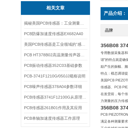
相关文章
产品介绍：
揭秘美国PCB传感器：工业测量的全能王
品牌
PCB防爆加速度传感器EX682A40
美国PCB传感器是工业领域的“感知先锋”
356B08 37
专用数据采集器和
PCB HT378B02高温测量传声器系统的详细介绍
谐"的特点就是确
PCB振动传感器352C03基础参数
励产生的振幅、频
特点：模态调谐提
PCB-3741F1210G/050JJ规格说明
美国PCB PIEZO
PCB噪声传感器378A04参数详细
传感器、PCB PI
在发货前，每个传
PCB传感器3741F12100G从原理到应用
力测量的压力传感
356B08 37
PCB传感器261B01作用及其应用
PCB PIEZOT
PCB单轴加速度传感器工作原理
满足各种测量要求