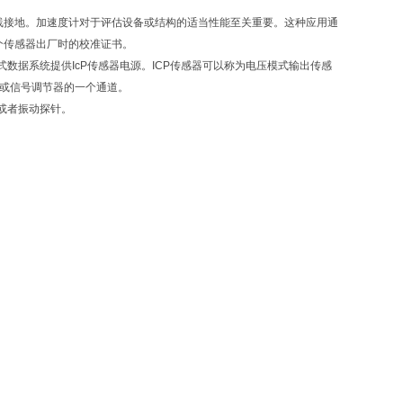
线接地。加速度计对于评估设备或结构的适当性能至关重要。这种应用通
个传感器出厂时的校准证书。
式数据系统提供IcP传感器电源。ICP传感器可以称为电压模式输出传感
系统或信号调节器的一个通道。
或者振动探针。